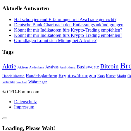
Aktuelle Antworten
Hat schon jemand Erfahrungen mit AvaTrade gemacht?
Deutsche Bank Chart nach den Entlassungsankündigungen
Könnt ihr mir Indikatoren fürs Krypto-Trading empfehlen?
Könnt ihr mir Indikatoren fürs Krypto-Trading empfehlen?
Grundlagen Lohnt sich Mining bei Altcoins?
Tags
Br
Bitcoin
Aktie
Basiswerte
Aktien
Analyse
Aktienkurs
Ausbildung
Kryptowährungen
Handelsplattform
Kurse
Handelskonto
Kurs
Or
Markt
Währungen
Volatilität
Wechsel
© CFD-Forum.com
Datenschutz
Impressum
Loading, Please Wait!