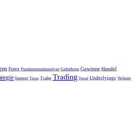
gen
Gewinne
Handel
Forex
Fundamentalanalyse
Gebühren
Trading
ategie
Underlyings
Verluste
Support
Tipps
Trader
Trend