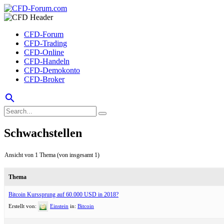
CFD-Forum
CFD-Trading
CFD-Online
CFD-Handeln
CFD-Demokonto
CFD-Broker
search
Schwachstellen
Ansicht von 1 Thema (von insgesamt 1)
Thema
Bitcoin Kurssprung auf 60.000 USD in 2018?
Erstellt von:
Einstein
in:
Bitcoin