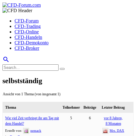
CFD-Forum
CFD-Trading
CFD-Online
CFD-Handeln
CFD-Demokonto
CFD-Broker
search
selbstständig
Ansicht von 1 Thema (von insgesamt 1)
Thema
Teilnehmer
Beiträge
Letzter Beitrag
Wie viel Zeit verbringt ihr am Tag mit
5
6
vor 8 Jahren,
dem Handel?
8 Monaten
Erstellt von:
nemack
Mrs. DAX