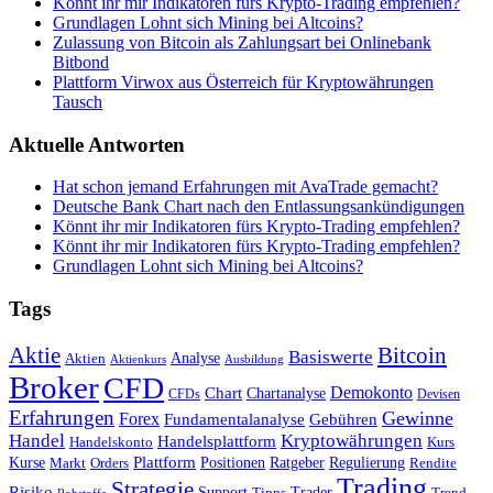
Könnt ihr mir Indikatoren fürs Krypto-Trading empfehlen?
Grundlagen Lohnt sich Mining bei Altcoins?
Zulassung von Bitcoin als Zahlungsart bei Onlinebank
Bitbond
Plattform Virwox aus Österreich für Kryptowährungen
Tausch
Aktuelle Antworten
Hat schon jemand Erfahrungen mit AvaTrade gemacht?
Deutsche Bank Chart nach den Entlassungsankündigungen
Könnt ihr mir Indikatoren fürs Krypto-Trading empfehlen?
Könnt ihr mir Indikatoren fürs Krypto-Trading empfehlen?
Grundlagen Lohnt sich Mining bei Altcoins?
Tags
Bitcoin
Aktie
Basiswerte
Aktien
Analyse
Aktienkurs
Ausbildung
Broker
CFD
Chart
Demokonto
Chartanalyse
CFDs
Devisen
Erfahrungen
Gewinne
Forex
Fundamentalanalyse
Gebühren
Handel
Kryptowährungen
Handelsplattform
Handelskonto
Kurs
Plattform
Kurse
Positionen
Ratgeber
Regulierung
Orders
Rendite
Markt
Trading
Strategie
Risiko
Support
Tipps
Trader
Trend
Rohstoffe