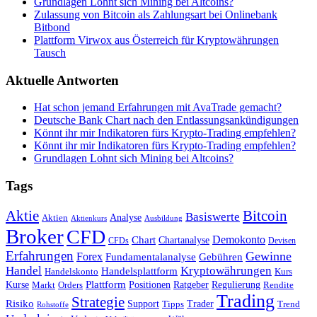
Grundlagen Lohnt sich Mining bei Altcoins?
Zulassung von Bitcoin als Zahlungsart bei Onlinebank
Bitbond
Plattform Virwox aus Österreich für Kryptowährungen
Tausch
Aktuelle Antworten
Hat schon jemand Erfahrungen mit AvaTrade gemacht?
Deutsche Bank Chart nach den Entlassungsankündigungen
Könnt ihr mir Indikatoren fürs Krypto-Trading empfehlen?
Könnt ihr mir Indikatoren fürs Krypto-Trading empfehlen?
Grundlagen Lohnt sich Mining bei Altcoins?
Tags
Bitcoin
Aktie
Basiswerte
Aktien
Analyse
Aktienkurs
Ausbildung
Broker
CFD
Chart
Demokonto
Chartanalyse
CFDs
Devisen
Erfahrungen
Gewinne
Forex
Fundamentalanalyse
Gebühren
Handel
Kryptowährungen
Handelsplattform
Handelskonto
Kurs
Plattform
Kurse
Positionen
Ratgeber
Regulierung
Orders
Rendite
Markt
Trading
Strategie
Risiko
Support
Tipps
Trader
Trend
Rohstoffe