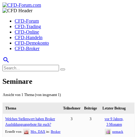
CFD-Forum
CFD-Trading
CFD-Online
CFD-Handeln
CFD-Demokonto
CFD-Broker
search
Seminare
Ansicht von 1 Thema (von insgesamt 1)
Thema
Teilnehmer
Beiträge
Letzter Beitrag
Welchen Stellenwert haben Broker
3
3
vor 9 Jahren,
Ausbildungsangebote für euch?
3 Monaten
Erstellt von:
Mrs. DAX
in:
Broker
nemack