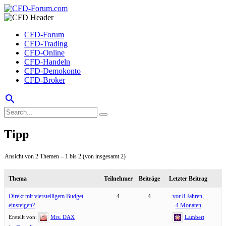
CFD-Forum
CFD-Trading
CFD-Online
CFD-Handeln
CFD-Demokonto
CFD-Broker
search
Tipp
Ansicht von 2 Themen – 1 bis 2 (von insgesamt 2)
Thema
Teilnehmer
Beiträge
Letzter Beitrag
Direkt mit vierstelligem Budget
4
4
vor 8 Jahren,
einsteigen?
4 Monaten
Erstellt von:
Mrs. DAX
Lambert