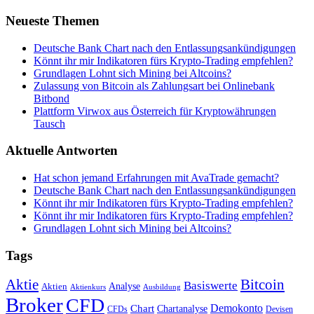
Neueste Themen
Deutsche Bank Chart nach den Entlassungsankündigungen
Könnt ihr mir Indikatoren fürs Krypto-Trading empfehlen?
Grundlagen Lohnt sich Mining bei Altcoins?
Zulassung von Bitcoin als Zahlungsart bei Onlinebank
Bitbond
Plattform Virwox aus Österreich für Kryptowährungen
Tausch
Aktuelle Antworten
Hat schon jemand Erfahrungen mit AvaTrade gemacht?
Deutsche Bank Chart nach den Entlassungsankündigungen
Könnt ihr mir Indikatoren fürs Krypto-Trading empfehlen?
Könnt ihr mir Indikatoren fürs Krypto-Trading empfehlen?
Grundlagen Lohnt sich Mining bei Altcoins?
Tags
Bitcoin
Aktie
Basiswerte
Aktien
Analyse
Aktienkurs
Ausbildung
Broker
CFD
Chart
Demokonto
Chartanalyse
CFDs
Devisen