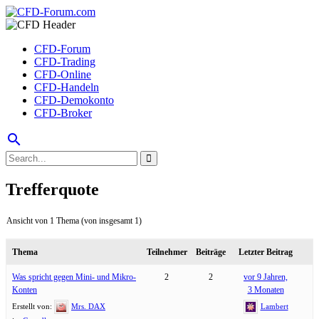
CFD-Forum
CFD-Trading
CFD-Online
CFD-Handeln
CFD-Demokonto
CFD-Broker
search
Trefferquote
Ansicht von 1 Thema (von insgesamt 1)
Thema
Teilnehmer
Beiträge
Letzter Beitrag
Was spricht gegen Mini- und Mikro-
2
2
vor 9 Jahren,
Konten
3 Monaten
Erstellt von:
Mrs. DAX
Lambert