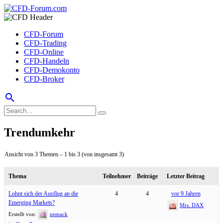
CFD-Forum
CFD-Trading
CFD-Online
CFD-Handeln
CFD-Demokonto
CFD-Broker
search
Trendumkehr
Ansicht von 3 Themen – 1 bis 3 (von insgesamt 3)
Thema
Teilnehmer
Beiträge
Letzter Beitrag
Lohnt sich der Ausflug an die
4
4
vor 9 Jahren
Emerging Markets?
Mrs. DAX
Erstellt von:
nemack