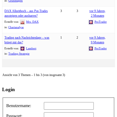
in:
Grundlagen
DAX Allzeithoch – aus Put-Trades
3
3
vor 9 Jahren,
aussteigen oder ausharren?
2 Monaten
Erstellt von:
Mrs. DAX
ProTrader
in:
Chartanalyse
Trading nach Nachrichtenlage – was
1
2
vor 9 Jahren,
bringt mir das?
9 Monaten
Erstellt von:
Lambert
ProTrader
in:
Trading-Strategie
Ansicht von 3 Themen – 1 bis 3 (von insgesamt 3)
Login
Benutzername:
Passwort: