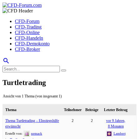
CFD-Forum
CFD-Trading
CFD-Online
CFD-Handeln
CFD-Demokonto
CFD-Broker
search
Turtletrading
Ansicht von 1 Thema (von insgesamt 1)
Thema
Teilnehmer
Beiträge
Letzter Beitrag
Thema Turtletrading – EInstiegshilfe
2
2
vor 9 Jahren,
erwünscht
8 Monaten
Erstellt von:
nemack
Lambert