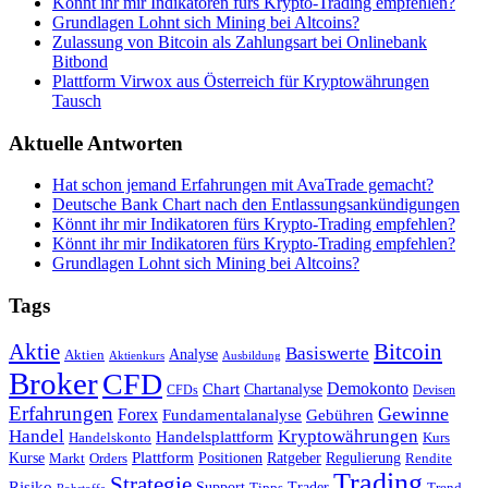
Könnt ihr mir Indikatoren fürs Krypto-Trading empfehlen?
Grundlagen Lohnt sich Mining bei Altcoins?
Zulassung von Bitcoin als Zahlungsart bei Onlinebank
Bitbond
Plattform Virwox aus Österreich für Kryptowährungen
Tausch
Aktuelle Antworten
Hat schon jemand Erfahrungen mit AvaTrade gemacht?
Deutsche Bank Chart nach den Entlassungsankündigungen
Könnt ihr mir Indikatoren fürs Krypto-Trading empfehlen?
Könnt ihr mir Indikatoren fürs Krypto-Trading empfehlen?
Grundlagen Lohnt sich Mining bei Altcoins?
Tags
Bitcoin
Aktie
Basiswerte
Aktien
Analyse
Aktienkurs
Ausbildung
Broker
CFD
Chart
Demokonto
Chartanalyse
CFDs
Devisen
Erfahrungen
Gewinne
Forex
Fundamentalanalyse
Gebühren
Handel
Kryptowährungen
Handelsplattform
Handelskonto
Kurs
Plattform
Kurse
Positionen
Ratgeber
Regulierung
Orders
Rendite
Markt
Trading
Strategie
Risiko
Support
Tipps
Trader
Trend
Rohstoffe