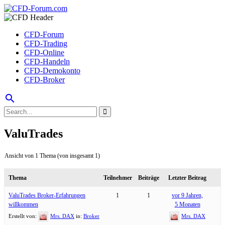
CFD-Forum
CFD-Trading
CFD-Online
CFD-Handeln
CFD-Demokonto
CFD-Broker
search
ValuTrades
Ansicht von 1 Thema (von insgesamt 1)
Thema
Teilnehmer
Beiträge
Letzter Beitrag
ValuTrades Broker-Erfahrungen
1
1
vor 9 Jahren,
willkommen
5 Monaten
Erstellt von:
Mrs. DAX
in:
Broker
Mrs. DAX