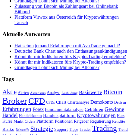
Grundlagen Lohnt sich Mining bei Altcoins?
Zulassung von Bitcoin als Zahlungsart bei Onlinebank
Bitbond
Plattform Virwox aus Österreich für Kryptowährungen
Tausch
Aktuelle Antworten
Hat schon jemand Erfahrungen mit AvaTrade gemacht?
Deutsche Bank Chart nach den Entlassungsankündigungen
Könnt ihr mir Indikatoren fürs Krypto-Trading empfehlen?
Könnt ihr mir Indikatoren fürs Krypto-Trading empfehlen?
Grundlagen Lohnt sich Mining bei Altcoins?
Tags
Bitcoin
Aktie
Basiswerte
Aktien
Analyse
Aktienkurs
Ausbildung
Broker
CFD
Chart
Demokonto
Chartanalyse
CFDs
Devisen
Erfahrungen
Gewinne
Forex
Fundamentalanalyse
Gebühren
Handel
Kryptowährungen
Handelsplattform
Handelskonto
Kurs
Plattform
Kurse
Positionen
Ratgeber
Regulierung
Orders
Rendite
Markt
Trading
Strategie
Risiko
Support
Tipps
Trader
Trend
Rohstoffe