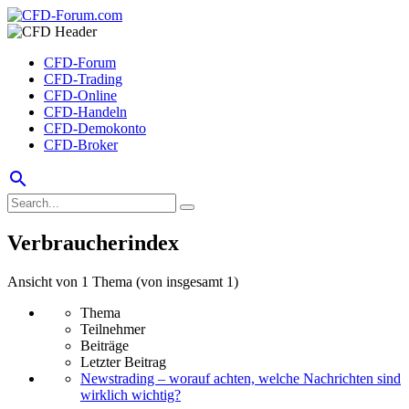
CFD-Forum
CFD-Trading
CFD-Online
CFD-Handeln
CFD-Demokonto
CFD-Broker
search
Verbraucherindex
Ansicht von 1 Thema (von insgesamt 1)
Thema
Teilnehmer
Beiträge
Letzter Beitrag
Newstrading – worauf achten, welche Nachrichten sind
wirklich wichtig?