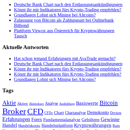
Deutsche Bank Chart nach den Entlassungsankündigungen
Könnt ihr mir Indikatoren fürs Krypto-Trading empfehlen?
Grundlagen Lohnt sich Mining bei Altcoins?
Zulassung von Bitcoin als Zahlungsart bei Onlinebank
Bitbond
Plattform Virwox aus Österreich für Kryptowährungen
Tausch
Aktuelle Antworten
Hat schon jemand Erfahrungen mit AvaTrade gemacht?
Deutsche Bank Chart nach den Entlassungsankündigungen
Könnt ihr mir Indikatoren fürs Krypto-Trading empfehlen?
Könnt ihr mir Indikatoren fürs Krypto-Trading empfehlen?
Grundlagen Lohnt sich Mining bei Altcoins?
Tags
Bitcoin
Aktie
Basiswerte
Aktien
Analyse
Aktienkurs
Ausbildung
Broker
CFD
Chart
Demokonto
Chartanalyse
CFDs
Devisen
Erfahrungen
Gewinne
Forex
Fundamentalanalyse
Gebühren
Handel
Kryptowährungen
Handelsplattform
Handelskonto
Kurs