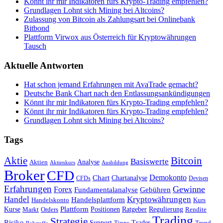
Könnt ihr mir Indikatoren fürs Krypto-Trading empfehlen?
Grundlagen Lohnt sich Mining bei Altcoins?
Zulassung von Bitcoin als Zahlungsart bei Onlinebank
Bitbond
Plattform Virwox aus Österreich für Kryptowährungen
Tausch
Aktuelle Antworten
Hat schon jemand Erfahrungen mit AvaTrade gemacht?
Deutsche Bank Chart nach den Entlassungsankündigungen
Könnt ihr mir Indikatoren fürs Krypto-Trading empfehlen?
Könnt ihr mir Indikatoren fürs Krypto-Trading empfehlen?
Grundlagen Lohnt sich Mining bei Altcoins?
Tags
Bitcoin
Aktie
Basiswerte
Aktien
Analyse
Aktienkurs
Ausbildung
Broker
CFD
Chart
Demokonto
Chartanalyse
CFDs
Devisen
Erfahrungen
Gewinne
Forex
Fundamentalanalyse
Gebühren
Handel
Kryptowährungen
Handelsplattform
Handelskonto
Kurs
Plattform
Kurse
Positionen
Ratgeber
Regulierung
Orders
Rendite
Markt
Trading
Strategie
Risiko
Support
Tipps
Trader
Trend
Rohstoffe