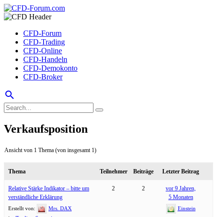
CFD-Forum
CFD-Trading
CFD-Online
CFD-Handeln
CFD-Demokonto
CFD-Broker
search
Verkaufsposition
Ansicht von 1 Thema (von insgesamt 1)
Thema
Teilnehmer
Beiträge
Letzter Beitrag
Relative Stärke Indikator – bitte um
2
2
vor 9 Jahren,
verständliche Erklärung
5 Monaten
Erstellt von:
Mrs. DAX
Einstein