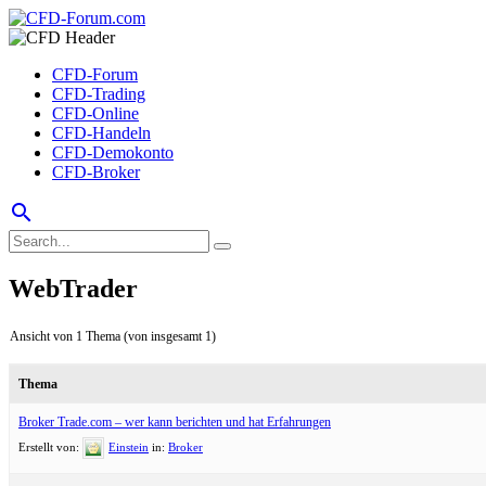
CFD-Forum
CFD-Trading
CFD-Online
CFD-Handeln
CFD-Demokonto
CFD-Broker
search
WebTrader
Ansicht von 1 Thema (von insgesamt 1)
Thema
Broker Trade.com – wer kann berichten und hat Erfahrungen
Erstellt von:
Einstein
in:
Broker