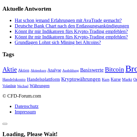
Aktuelle Antworten
Hat schon jemand Erfahrungen mit AvaTrade gemacht?
Deutsche Bank Chart nach den Entlassungsankündigungen
Könnt ihr mir Indikatoren fürs Krypto-Trading empfehlen?
Könnt ihr mir Indikatoren fürs Krypto-Trading empfehlen?
Grundlagen Lohnt sich Mining bei Altcoins?
Tags
Br
Bitcoin
Aktie
Basiswerte
Aktien
Analyse
Aktienkurs
Ausbildung
Kryptowährungen
Handelsplattform
Kurse
Handelskonto
Kurs
Or
Markt
Währungen
Volatilität
Wechsel
© CFD-Forum.com
Datenschutz
Impressum
Loading, Please Wait!