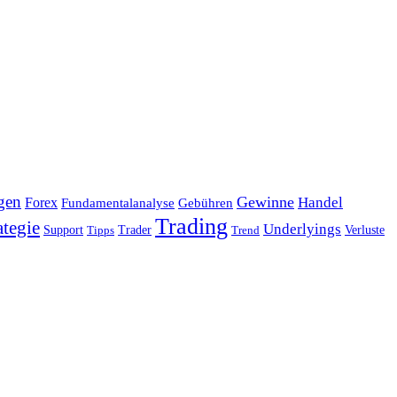
gen
Gewinne
Handel
Forex
Fundamentalanalyse
Gebühren
Trading
ategie
Underlyings
Verluste
Support
Tipps
Trader
Trend