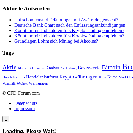
Aktuelle Antworten
Hat schon jemand Erfahrungen mit AvaTrade gemacht?
Deutsche Bank Chart nach den Entlassungsankündigungen
Könnt ihr mir Indikatoren fürs Krypto-Trading empfehlen?
Könnt ihr mir Indikatoren fürs Krypto-Trading empfehlen?
Grundlagen Lohnt sich Mining bei Altcoins?
Tags
Br
Bitcoin
Aktie
Basiswerte
Aktien
Analyse
Aktienkurs
Ausbildung
Kryptowährungen
Handelsplattform
Kurse
Handelskonto
Kurs
Or
Markt
Währungen
Volatilität
Wechsel
© CFD-Forum.com
Datenschutz
Impressum
Loading, Please Wait!