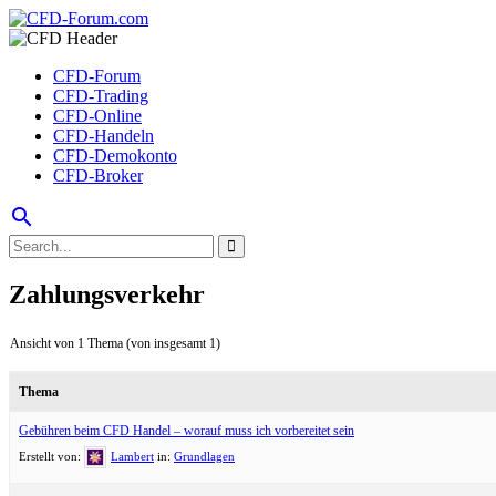
CFD-Forum
CFD-Trading
CFD-Online
CFD-Handeln
CFD-Demokonto
CFD-Broker
search
Zahlungsverkehr
Ansicht von 1 Thema (von insgesamt 1)
Thema
Gebühren beim CFD Handel – worauf muss ich vorbereitet sein
Erstellt von:
Lambert
in:
Grundlagen