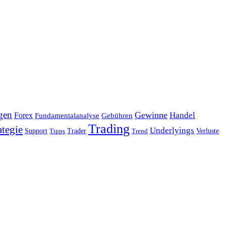
gen
Gewinne
Handel
Forex
Fundamentalanalyse
Gebühren
Trading
ategie
Underlyings
Verluste
Support
Tipps
Trader
Trend