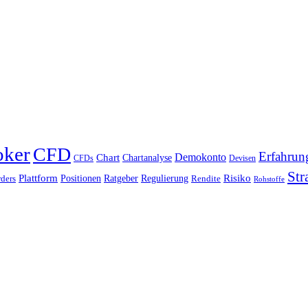
oker
CFD
Erfahrun
Chart
Demokonto
Chartanalyse
CFDs
Devisen
Str
Plattform
Risiko
Positionen
Ratgeber
Regulierung
ders
Rendite
Rohstoffe