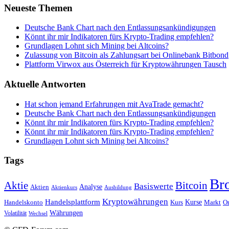
Neueste Themen
Deutsche Bank Chart nach den Entlassungsankündigungen
Könnt ihr mir Indikatoren fürs Krypto-Trading empfehlen?
Grundlagen Lohnt sich Mining bei Altcoins?
Zulassung von Bitcoin als Zahlungsart bei Onlinebank Bitbond
Plattform Virwox aus Österreich für Kryptowährungen Tausch
Aktuelle Antworten
Hat schon jemand Erfahrungen mit AvaTrade gemacht?
Deutsche Bank Chart nach den Entlassungsankündigungen
Könnt ihr mir Indikatoren fürs Krypto-Trading empfehlen?
Könnt ihr mir Indikatoren fürs Krypto-Trading empfehlen?
Grundlagen Lohnt sich Mining bei Altcoins?
Tags
Br
Bitcoin
Aktie
Basiswerte
Aktien
Analyse
Aktienkurs
Ausbildung
Kryptowährungen
Handelsplattform
Kurse
Handelskonto
Kurs
Or
Markt
Währungen
Volatilität
Wechsel