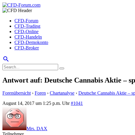
CFD-Forum
CFD-Trading
CFD-Online
CFD-Handeln
CFD-Demokonto
CFD-Broker
search
Antwort auf: Deutsche Cannabis Aktie – s
Forenübersicht
›
Foren
›
Chartanalyse
›
Deutsche Cannabis Aktie – sp
August 14, 2017 um 1:25 p.m. Uhr
#1041
Mrs. DAX
Teilnehmer