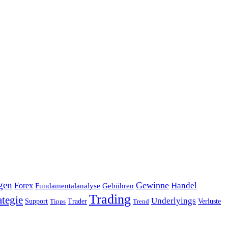
gen
Gewinne
Handel
Forex
Fundamentalanalyse
Gebühren
Trading
ategie
Underlyings
Verluste
Support
Tipps
Trader
Trend