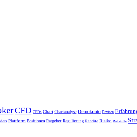
oker
CFD
Erfahrun
Chart
Demokonto
Chartanalyse
CFDs
Devisen
Str
Plattform
Risiko
Positionen
Ratgeber
Regulierung
ders
Rendite
Rohstoffe