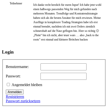
Teilnehmer
Ich danke recht herzlich für euren Input! Ich habe jetzt wohl
einen halbwegs passenden Weg für mich gefunden nach
mehreren Monaten. Trendfolge und Kontratrendstrategie
haben sich als die besten Ansätze für mich erwiesen. Meine
Ausflüge in komplexere Trading-Strategien habe ich erst
einmal beendet, nachdem ich mit zwei Orders ziemlich
schmerzhaft auf die Nase geflogen bin. Aber so richtig 🙂
„Pleite“ bin ich nicht, aber teuer wars … also „back to the
roots“ erst einmal und kleinere Brötchen backen
Login
Benutzername:
Passwort:
Angemeldet bleiben
Anmelden
Registrieren
Passwort zurücksetzen