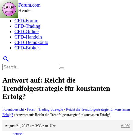
CFD-Forum
CFD-Trading
CFD-Online
CFD-Handeln
CFD-Demokonto
CFD-Broker
search
Antwort auf: Reicht die
Trendfolgestrategie für konstanten
Erfolg?
Forenübersicht
›
Foren
›
Trading-Strategie
›
Reicht die Trendfolgestrategie für konstanten
Erfolg?
›
Antwort auf: Reicht die Trendfolgestrategie für konstanten Erfolg?
August 21, 2017 um 3:33 p.m. Uhr
#1050
nemack