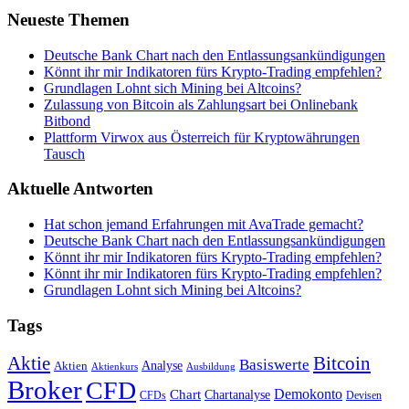
Neueste Themen
Deutsche Bank Chart nach den Entlassungsankündigungen
Könnt ihr mir Indikatoren fürs Krypto-Trading empfehlen?
Grundlagen Lohnt sich Mining bei Altcoins?
Zulassung von Bitcoin als Zahlungsart bei Onlinebank
Bitbond
Plattform Virwox aus Österreich für Kryptowährungen
Tausch
Aktuelle Antworten
Hat schon jemand Erfahrungen mit AvaTrade gemacht?
Deutsche Bank Chart nach den Entlassungsankündigungen
Könnt ihr mir Indikatoren fürs Krypto-Trading empfehlen?
Könnt ihr mir Indikatoren fürs Krypto-Trading empfehlen?
Grundlagen Lohnt sich Mining bei Altcoins?
Tags
Bitcoin
Aktie
Basiswerte
Aktien
Analyse
Aktienkurs
Ausbildung
Broker
CFD
Chart
Demokonto
Chartanalyse
CFDs
Devisen