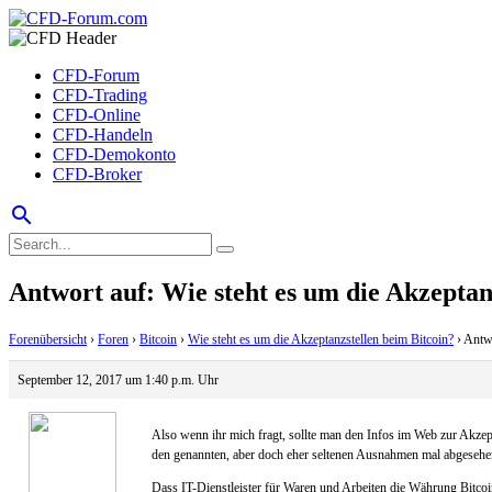
CFD-Forum
CFD-Trading
CFD-Online
CFD-Handeln
CFD-Demokonto
CFD-Broker
search
Antwort auf: Wie steht es um die Akzeptan
Forenübersicht
›
Foren
›
Bitcoin
›
Wie steht es um die Akzeptanzstellen beim Bitcoin?
›
Antwo
September 12, 2017 um 1:40 p.m. Uhr
Also wenn ihr mich fragt, sollte man den Infos im Web zur Akze
den genannten, aber doch eher seltenen Ausnahmen mal abgesehen –
Dass IT-Dienstleister für Waren und Arbeiten die Währung Bitcoi