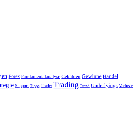
gen
Gewinne
Handel
Forex
Fundamentalanalyse
Gebühren
Trading
ategie
Underlyings
Verluste
Support
Tipps
Trader
Trend