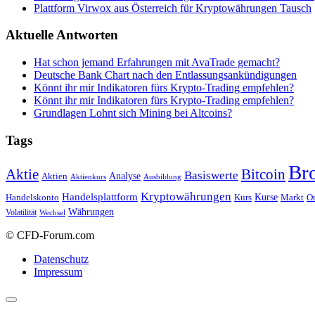
Plattform Virwox aus Österreich für Kryptowährungen Tausch
Aktuelle Antworten
Hat schon jemand Erfahrungen mit AvaTrade gemacht?
Deutsche Bank Chart nach den Entlassungsankündigungen
Könnt ihr mir Indikatoren fürs Krypto-Trading empfehlen?
Könnt ihr mir Indikatoren fürs Krypto-Trading empfehlen?
Grundlagen Lohnt sich Mining bei Altcoins?
Tags
Br
Bitcoin
Aktie
Basiswerte
Aktien
Analyse
Aktienkurs
Ausbildung
Kryptowährungen
Handelsplattform
Kurse
Handelskonto
Kurs
Or
Markt
Währungen
Volatilität
Wechsel
© CFD-Forum.com
Datenschutz
Impressum