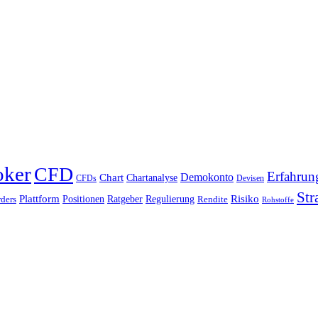
oker
CFD
Erfahrun
Chart
Demokonto
Chartanalyse
CFDs
Devisen
Str
Plattform
Risiko
Positionen
Ratgeber
Regulierung
ders
Rendite
Rohstoffe