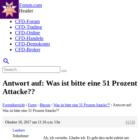
CFD-Forum
CFD-Trading
CFD-Online
CFD-Handeln
CFD-Demokonto
CFD-Broker
search
Antwort auf: Was ist bitte eine 51 Prozent
Attacke??
Forenübersicht
›
Foren
›
Bitcoin
›
Was ist bitte eine 51 Prozent Attacke??
›
Antwort auf:
Was ist bitte eine 51 Prozent Attacke??
Oktober 10, 2017 um 11:16 a.m. Uhr
#1156
Lambert
Teilnehmer
Ah, ich verstehe. Glaube ich. Es geht also nicht zuletzt um