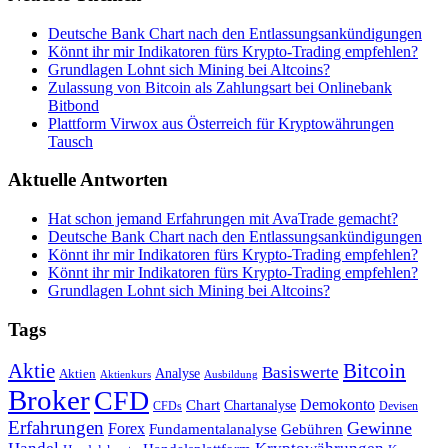
Deutsche Bank Chart nach den Entlassungsankündigungen
Könnt ihr mir Indikatoren fürs Krypto-Trading empfehlen?
Grundlagen Lohnt sich Mining bei Altcoins?
Zulassung von Bitcoin als Zahlungsart bei Onlinebank
Bitbond
Plattform Virwox aus Österreich für Kryptowährungen
Tausch
Aktuelle Antworten
Hat schon jemand Erfahrungen mit AvaTrade gemacht?
Deutsche Bank Chart nach den Entlassungsankündigungen
Könnt ihr mir Indikatoren fürs Krypto-Trading empfehlen?
Könnt ihr mir Indikatoren fürs Krypto-Trading empfehlen?
Grundlagen Lohnt sich Mining bei Altcoins?
Tags
Bitcoin
Aktie
Basiswerte
Aktien
Analyse
Aktienkurs
Ausbildung
Broker
CFD
Chart
Demokonto
Chartanalyse
CFDs
Devisen
Erfahrungen
Gewinne
Forex
Fundamentalanalyse
Gebühren