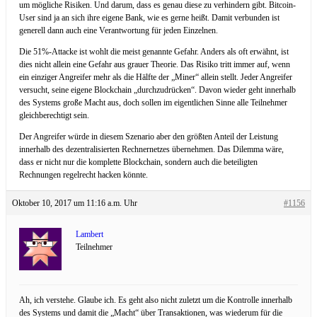
um mögliche Risiken. Und darum, dass es genau diese zu verhindern gibt. Bitcoin-
User sind ja an sich ihre eigene Bank, wie es gerne heißt. Damit verbunden ist
generell dann auch eine Verantwortung für jeden Einzelnen.
Die 51%-Attacke ist wohlt die meist genannte Gefahr. Anders als oft erwähnt, ist
dies nicht allein eine Gefahr aus grauer Theorie. Das Risiko tritt immer auf, wenn
ein einziger Angreifer mehr als die Hälfte der „Miner“ allein stellt. Jeder Angreifer
versucht, seine eigene Blockchain „durchzudrücken“. Davon wieder geht innerhalb
des Systems große Macht aus, doch sollen im eigentlichen Sinne alle Teilnehmer
gleichberechtigt sein.
Der Angreifer würde in diesem Szenario aber den größten Anteil der Leistung
innerhalb des dezentralisierten Rechnernetzes übernehmen. Das Dilemma wäre,
dass er nicht nur die komplette Blockchain, sondern auch die beteiligten
Rechnungen regelrecht hacken könnte.
Oktober 10, 2017 um 11:16 a.m. Uhr
#1156
Lambert
Teilnehmer
Ah, ich verstehe. Glaube ich. Es geht also nicht zuletzt um die Kontrolle innerhalb
des Systems und damit die „Macht“ über Transaktionen, was wiederum für die