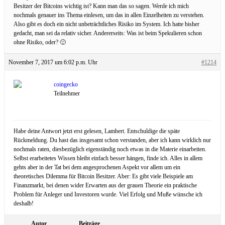
Besitzer der Bitcoins wichtig ist? Kann man das so sagen. Werde ich mich
nochmals genauer ins Thema einlesen, um das in allen Einzelheiten zu verstehen.
Also gibt es doch ein nicht unbeträchtliches Risiko im System. Ich hatte bisher
gedacht, man sei da relativ sicher. Andererseits: Was ist beim Spekulieren schon
ohne Risiko, oder? 🙂
November 7, 2017 um 6:02 p.m. Uhr
#1214
coingecko
Teilnehmer
Habe deine Antwort jetzt erst gelesen, Lambert. Entschuldige die späte
Rückmeldung. Du hast das insgesamt schon verstanden, aber ich kann wirklich nur
nochmals raten, diesbezüglich eigenständig noch etwas in die Materie einarbeiten.
Selbst erarbeitetes Wissen bleibt einfach besser hängen, finde ich. Alles in allem
gehts aber in der Tat bei dem angesprochenen Aspekt vor allem um ein
theoretisches Dilemma für Bitcoin Besitzer. Aber: Es gibt viele Beispiele am
Finanzmarkt, bei denen wider Erwarten aus der grauen Theorie ein praktische
Problem für Anleger und Investoren wurde. Viel Erfolg und Muße wünsche ich
deshalb!
Autor
Beiträge