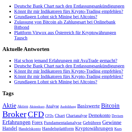
Deutsche Bank Chart nach den Entlassungsankündigungen
Könnt ihr mir Indikatoren fürs Krypto-Trading empfehlen?
Grundlagen Lohnt sich Mining bei Altcoins?
Zulassung von Bitcoin als Zahlungsart bei Onlinebank
Bitbond
Plattform Virwox aus Österreich für Kryptowährungen
Tausch
Aktuelle Antworten
Hat schon jemand Erfahrungen mit AvaTrade gemacht?
Deutsche Bank Chart nach den Entlassungsankündigungen
Könnt ihr mir Indikatoren fürs Krypto-Trading empfehlen?
Könnt ihr mir Indikatoren fürs Krypto-Trading empfehlen?
Grundlagen Lohnt sich Mining bei Altcoins?
Tags
Bitcoin
Aktie
Basiswerte
Aktien
Analyse
Aktienkurs
Ausbildung
Broker
CFD
Chart
Demokonto
Chartanalyse
CFDs
Devisen
Erfahrungen
Gewinne
Forex
Fundamentalanalyse
Gebühren
Handel
Kryptowährungen
Handelsplattform
Handelskonto
Kurs