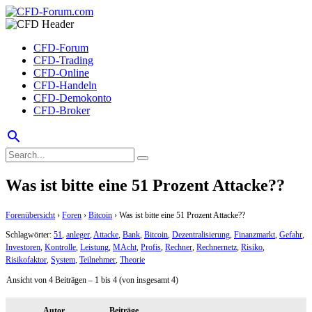
CFD-Forum
CFD-Trading
CFD-Online
CFD-Handeln
CFD-Demokonto
CFD-Broker
search
Was ist bitte eine 51 Prozent Attacke??
Forenübersicht
›
Foren
›
Bitcoin
›
Was ist bitte eine 51 Prozent Attacke??
Schlagwörter:
51
,
anleger
,
Attacke
,
Bank
,
Bitcoin
,
Dezentralisierung
,
Finanzmarkt
,
Gefahr
,
Investoren
,
Kontrolle
,
Leistung
,
MAcht
,
Profis
,
Rechner
,
Rechnernetz
,
Risiko
,
Risikofaktor
,
System
,
Teilnehmer
,
Theorie
Ansicht von 4 Beiträgen – 1 bis 4 (von insgesamt 4)
Autor
Beiträge