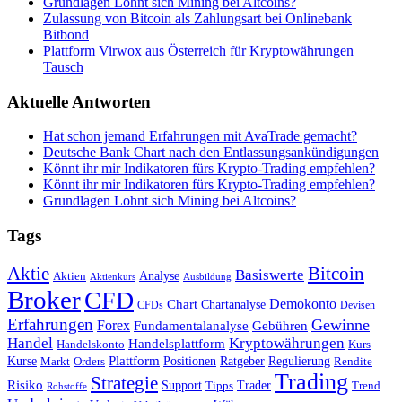
Grundlagen Lohnt sich Mining bei Altcoins?
Zulassung von Bitcoin als Zahlungsart bei Onlinebank
Bitbond
Plattform Virwox aus Österreich für Kryptowährungen
Tausch
Aktuelle Antworten
Hat schon jemand Erfahrungen mit AvaTrade gemacht?
Deutsche Bank Chart nach den Entlassungsankündigungen
Könnt ihr mir Indikatoren fürs Krypto-Trading empfehlen?
Könnt ihr mir Indikatoren fürs Krypto-Trading empfehlen?
Grundlagen Lohnt sich Mining bei Altcoins?
Tags
Bitcoin
Aktie
Basiswerte
Aktien
Analyse
Aktienkurs
Ausbildung
Broker
CFD
Chart
Demokonto
Chartanalyse
CFDs
Devisen
Erfahrungen
Gewinne
Forex
Fundamentalanalyse
Gebühren
Handel
Kryptowährungen
Handelsplattform
Handelskonto
Kurs
Plattform
Kurse
Positionen
Ratgeber
Regulierung
Orders
Rendite
Markt
Trading
Strategie
Risiko
Support
Tipps
Trader
Trend
Rohstoffe