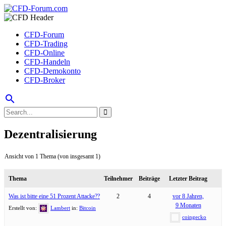
CFD-Forum
CFD-Trading
CFD-Online
CFD-Handeln
CFD-Demokonto
CFD-Broker
search
Dezentralisierung
Ansicht von 1 Thema (von insgesamt 1)
Thema
Teilnehmer
Beiträge
Letzter Beitrag
Was ist bitte eine 51 Prozent Attacke??
2
4
vor 8 Jahren,
9 Monaten
Erstellt von:
Lambert
in:
Bitcoin
coingecko