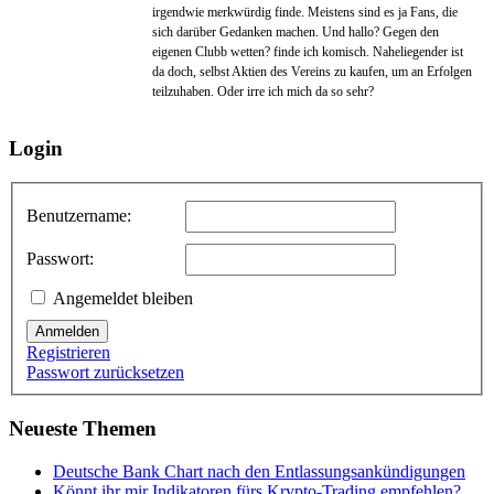
irgendwie merkwürdig finde. Meistens sind es ja Fans, die
sich darüber Gedanken machen. Und hallo? Gegen den
eigenen Clubb wetten? finde ich komisch. Naheliegender ist
da doch, selbst Aktien des Vereins zu kaufen, um an Erfolgen
teilzuhaben. Oder irre ich mich da so sehr?
Login
Benutzername:
Passwort:
Angemeldet bleiben
Anmelden
Registrieren
Passwort zurücksetzen
Neueste Themen
Deutsche Bank Chart nach den Entlassungsankündigungen
Könnt ihr mir Indikatoren fürs Krypto-Trading empfehlen?