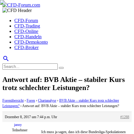
CFD-Forum
CFD-Trading
CFD-Online
CFD-Handeln
CFD-Demokonto
CFD-Broker
search
Antwort auf: BVB Aktie – stabiler Kurs
trotz schlechter Leistungen?
Forenübersicht
›
Foren
›
Chartanalyse
›
BVB Aktie – stabiler Kurs trotz schlechter
Leistungen?
›
Antwort auf: BVB Aktie – stabiler Kurs trotz schlechter Leistungen?
Dezember 8, 2017 um 7:44 p.m. Uhr
#1288
janny
Teilnehmer
Ich muss ja sagen, dass ich diese Bundesliga-Spekulationen