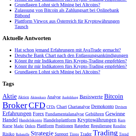
Grundlagen Lohnt sich Mining bei Altcoins?
Zulassung von Bitcoin als Zahlungsart bei Onlinebank
Bitbond
Plattform Virwox aus Österreich für Kryptowährungen
Tausch
Aktuelle Antworten
Hat schon jemand Erfahrungen mit AvaTrade gemacht?
Deutsche Bank Chart nach den Entlassungsankündigungen
Könnt ihr mir Indikatoren fürs Krypto-Trading empfehlen?
Könnt ihr mir Indikatoren fürs Krypto-Trading empfehlen?
Grundlagen Lohnt sich Mining bei Altcoins?
Tags
Bitcoin
Aktie
Basiswerte
Aktien
Analyse
Aktienkurs
Ausbildung
Broker
CFD
Chart
Demokonto
Chartanalyse
CFDs
Devisen
Erfahrungen
Gewinne
Forex
Fundamentalanalyse
Gebühren
Handel
Kryptowährungen
Handelsplattform
Handelskonto
Kurs
Plattform
Kurse
Positionen
Ratgeber
Regulierung
Orders
Rendite
Markt
Trading
Strategie
Risiko
Support
Tipps
Trader
Trend
Rohstoffe