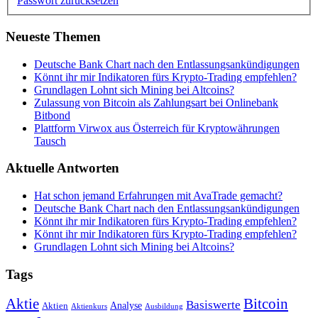
Passwort zurücksetzen
Neueste Themen
Deutsche Bank Chart nach den Entlassungsankündigungen
Könnt ihr mir Indikatoren fürs Krypto-Trading empfehlen?
Grundlagen Lohnt sich Mining bei Altcoins?
Zulassung von Bitcoin als Zahlungsart bei Onlinebank
Bitbond
Plattform Virwox aus Österreich für Kryptowährungen
Tausch
Aktuelle Antworten
Hat schon jemand Erfahrungen mit AvaTrade gemacht?
Deutsche Bank Chart nach den Entlassungsankündigungen
Könnt ihr mir Indikatoren fürs Krypto-Trading empfehlen?
Könnt ihr mir Indikatoren fürs Krypto-Trading empfehlen?
Grundlagen Lohnt sich Mining bei Altcoins?
Tags
Bitcoin
Aktie
Basiswerte
Aktien
Analyse
Aktienkurs
Ausbildung