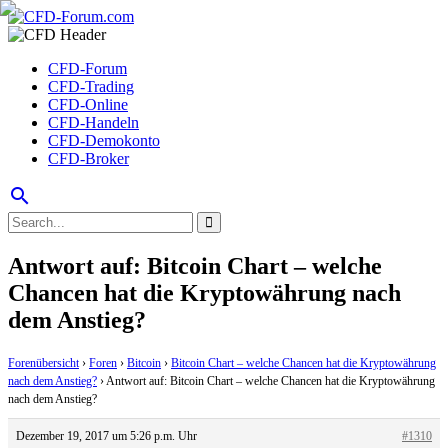
CFD-Forum
CFD-Trading
CFD-Online
CFD-Handeln
CFD-Demokonto
CFD-Broker
search
Antwort auf: Bitcoin Chart – welche
Chancen hat die Kryptowährung nach
dem Anstieg?
Forenübersicht
›
Foren
›
Bitcoin
›
Bitcoin Chart – welche Chancen hat die Kryptowährung
nach dem Anstieg?
›
Antwort auf: Bitcoin Chart – welche Chancen hat die Kryptowährung
nach dem Anstieg?
Dezember 19, 2017 um 5:26 p.m. Uhr
#1310