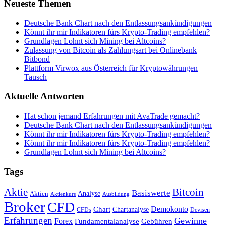
Neueste Themen
Deutsche Bank Chart nach den Entlassungsankündigungen
Könnt ihr mir Indikatoren fürs Krypto-Trading empfehlen?
Grundlagen Lohnt sich Mining bei Altcoins?
Zulassung von Bitcoin als Zahlungsart bei Onlinebank
Bitbond
Plattform Virwox aus Österreich für Kryptowährungen
Tausch
Aktuelle Antworten
Hat schon jemand Erfahrungen mit AvaTrade gemacht?
Deutsche Bank Chart nach den Entlassungsankündigungen
Könnt ihr mir Indikatoren fürs Krypto-Trading empfehlen?
Könnt ihr mir Indikatoren fürs Krypto-Trading empfehlen?
Grundlagen Lohnt sich Mining bei Altcoins?
Tags
Bitcoin
Aktie
Basiswerte
Aktien
Analyse
Aktienkurs
Ausbildung
Broker
CFD
Chart
Demokonto
Chartanalyse
CFDs
Devisen
Erfahrungen
Gewinne
Forex
Fundamentalanalyse
Gebühren