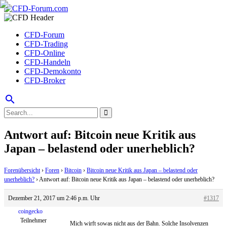
CFD-Forum
CFD-Trading
CFD-Online
CFD-Handeln
CFD-Demokonto
CFD-Broker
search
Antwort auf: Bitcoin neue Kritik aus
Japan – belastend oder unerheblich?
Forenübersicht
›
Foren
›
Bitcoin
›
Bitcoin neue Kritik aus Japan – belastend oder
unerheblich?
›
Antwort auf: Bitcoin neue Kritik aus Japan – belastend oder unerheblich?
Dezember 21, 2017 um 2:46 p.m. Uhr
#1317
coingecko
Teilnehmer
Mich wirft sowas nicht aus der Bahn. Solche Insolvenzen