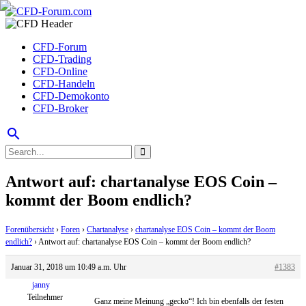
CFD-Forum
CFD-Trading
CFD-Online
CFD-Handeln
CFD-Demokonto
CFD-Broker
search
Antwort auf: chartanalyse EOS Coin –
kommt der Boom endlich?
Forenübersicht
›
Foren
›
Chartanalyse
›
chartanalyse EOS Coin – kommt der Boom
endlich?
›
Antwort auf: chartanalyse EOS Coin – kommt der Boom endlich?
Januar 31, 2018 um 10:49 a.m. Uhr
#1383
janny
Teilnehmer
Ganz meine Meinung „gecko“! Ich bin ebenfalls der festen