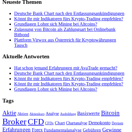
Neueste Themen
Deutsche Bank Chart nach den Entlassungsankündigungen
Könnt ihr mir Indikatoren fürs Krypto-Trading empfehlen?
Grundlagen Lohnt sich Mining bei Altcoins?
Zulassung von Bitcoin als Zahlungsart bei Onlinebank
Bitbond
Plattform Virwox aus Österreich für Kryptowährungen
Tausch
Aktuelle Antworten
Hat schon jemand Erfahrungen mit AvaTrade gemacht?
Deutsche Bank Chart nach den Entlassungsankündigungen
Könnt ihr mir Indikatoren fürs Krypto-Trading empfehlen?
Könnt ihr mir Indikatoren fürs Krypto-Trading empfehlen?
Grundlagen Lohnt sich Mining bei Altcoins?
Tags
Bitcoin
Aktie
Basiswerte
Aktien
Analyse
Aktienkurs
Ausbildung
Broker
CFD
Chart
Demokonto
Chartanalyse
CFDs
Devisen
Erfahrungen
Gewinne
Forex
Fundamentalanalyse
Gebühren