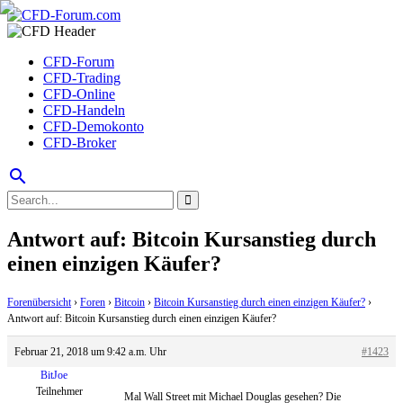
CFD-Forum
CFD-Trading
CFD-Online
CFD-Handeln
CFD-Demokonto
CFD-Broker
search
Antwort auf: Bitcoin Kursanstieg durch
einen einzigen Käufer?
Forenübersicht
›
Foren
›
Bitcoin
›
Bitcoin Kursanstieg durch einen einzigen Käufer?
›
Antwort auf: Bitcoin Kursanstieg durch einen einzigen Käufer?
Februar 21, 2018 um 9:42 a.m. Uhr
#1423
BitJoe
Teilnehmer
Mal Wall Street mit Michael Douglas gesehen? Die