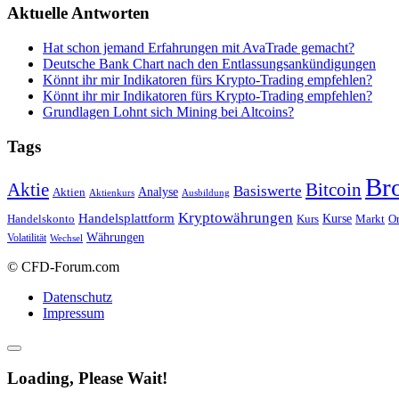
Aktuelle Antworten
Hat schon jemand Erfahrungen mit AvaTrade gemacht?
Deutsche Bank Chart nach den Entlassungsankündigungen
Könnt ihr mir Indikatoren fürs Krypto-Trading empfehlen?
Könnt ihr mir Indikatoren fürs Krypto-Trading empfehlen?
Grundlagen Lohnt sich Mining bei Altcoins?
Tags
Br
Bitcoin
Aktie
Basiswerte
Aktien
Analyse
Aktienkurs
Ausbildung
Kryptowährungen
Handelsplattform
Kurse
Handelskonto
Kurs
Or
Markt
Währungen
Volatilität
Wechsel
© CFD-Forum.com
Datenschutz
Impressum
Loading, Please Wait!