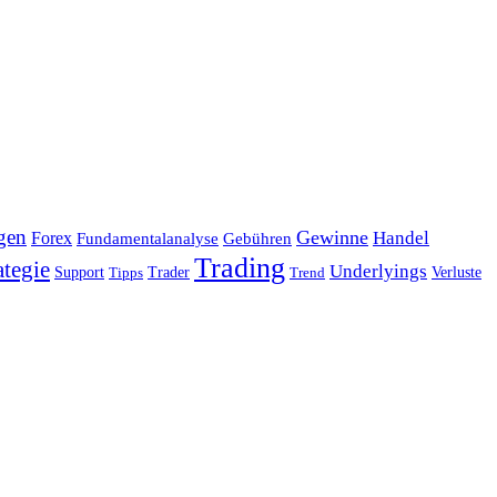
gen
Gewinne
Handel
Forex
Fundamentalanalyse
Gebühren
Trading
ategie
Underlyings
Verluste
Support
Tipps
Trader
Trend