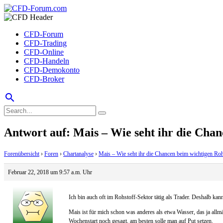
CFD-Forum
CFD-Trading
CFD-Online
CFD-Handeln
CFD-Demokonto
CFD-Broker
search
Antwort auf: Mais – Wie seht ihr die Chan
Forenübersicht
›
Foren
›
Chartanalyse
›
Mais – Wie seht ihr die Chancen beim wichtigen Roh
Februar 22, 2018 um 9:57 a.m. Uhr
Ich bin auch oft im Rohstoff-Sektor tätig als Trader. Deshalb ka
Mais ist für mich schon was anderes als etwa Wasser, das ja allm
Wochenstart noch gesagt, am besten solle man auf Put setzen.