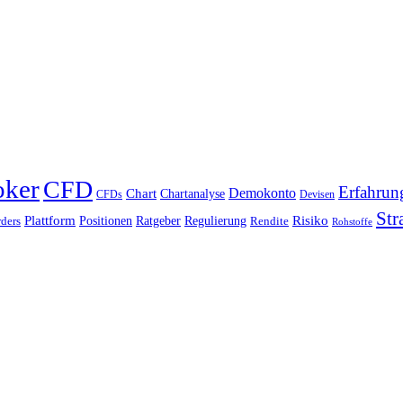
oker
CFD
Erfahrun
Chart
Demokonto
Chartanalyse
CFDs
Devisen
Str
Plattform
Risiko
Positionen
Ratgeber
Regulierung
ders
Rendite
Rohstoffe