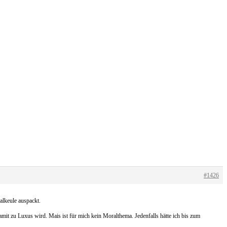
#1426
alkeule auspackt.
amit zu Luxus wird. Mais ist für mich kein Moralthema. Jedenfalls hätte ich bis zum