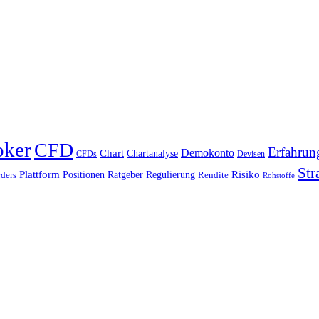
oker
CFD
Erfahrun
Chart
Demokonto
Chartanalyse
CFDs
Devisen
Str
Plattform
Risiko
Positionen
Ratgeber
Regulierung
ders
Rendite
Rohstoffe