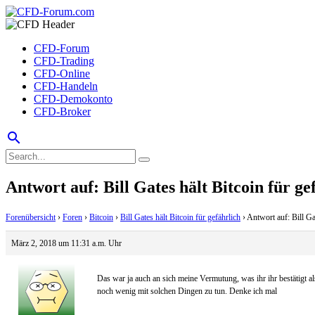
CFD-Forum
CFD-Trading
CFD-Online
CFD-Handeln
CFD-Demokonto
CFD-Broker
search
Antwort auf: Bill Gates hält Bitcoin für ge
Forenübersicht
›
Foren
›
Bitcoin
›
Bill Gates hält Bitcoin für gefährlich
›
Antwort auf: Bill Gat
März 2, 2018 um 11:31 a.m. Uhr
Das war ja auch an sich meine Vermutung, was ihr ihr bestätigt al
noch wenig mit solchen Dingen zu tun. Denke ich mal