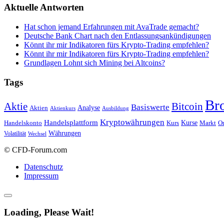
Aktuelle Antworten
Hat schon jemand Erfahrungen mit AvaTrade gemacht?
Deutsche Bank Chart nach den Entlassungsankündigungen
Könnt ihr mir Indikatoren fürs Krypto-Trading empfehlen?
Könnt ihr mir Indikatoren fürs Krypto-Trading empfehlen?
Grundlagen Lohnt sich Mining bei Altcoins?
Tags
Br
Bitcoin
Aktie
Basiswerte
Aktien
Analyse
Aktienkurs
Ausbildung
Kryptowährungen
Handelsplattform
Kurse
Handelskonto
Kurs
Or
Markt
Währungen
Volatilität
Wechsel
© CFD-Forum.com
Datenschutz
Impressum
Loading, Please Wait!