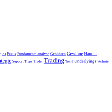
gen
Gewinne
Handel
Forex
Fundamentalanalyse
Gebühren
Trading
ategie
Underlyings
Verluste
Support
Tipps
Trader
Trend