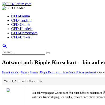
CFD-Forum
CFD-Trading
CFD-Online
CFD-Handeln
CFD-Demokonto
CFD-Broker
search
Antwort auf: Ripple Kurschart – bin auf e
Forenübersicht
›
Foren
›
Bitcoin
›
Ripple Kurschart – bin auf eure Hilfe angewiesen?
›
Antwo
März 11, 2018 um 11:36 a.m. Uhr
Ich hab vergangene Woche auch fein einen Schreck bekommen 🙂 Z
auf einen Kursrückgang. Ich fürchte, es wird noch etwas turbulen