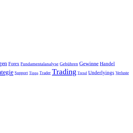
gen
Gewinne
Handel
Forex
Fundamentalanalyse
Gebühren
Trading
ategie
Underlyings
Verluste
Support
Tipps
Trader
Trend