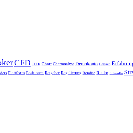
oker
CFD
Erfahrun
Chart
Demokonto
Chartanalyse
CFDs
Devisen
Str
Plattform
Risiko
Positionen
Ratgeber
Regulierung
ders
Rendite
Rohstoffe