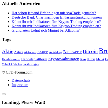
Aktuelle Antworten
Hat schon jemand Erfahrungen mit AvaTrade gemacht?
Deutsche Bank Chart nach den Entlassungsankündigungen
Könnt ihr mir Indikatoren fürs Krypto-Trading empfehlen?
Könnt ihr mir Indikatoren fürs Krypto-Trading empfehlen?
Grundlagen Lohnt sich Mining bei Altcoins?
Tags
Br
Bitcoin
Aktie
Basiswerte
Aktien
Analyse
Aktienkurs
Ausbildung
Kryptowährungen
Handelsplattform
Kurse
Handelskonto
Kurs
Or
Markt
Währungen
Volatilität
Wechsel
© CFD-Forum.com
Datenschutz
Impressum
Loading, Please Wait!