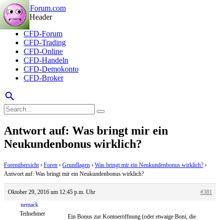
CFD-Forum
CFD-Trading
CFD-Online
CFD-Handeln
CFD-Demokonto
CFD-Broker
search
Antwort auf: Was bringt mir ein
Neukundenbonus wirklich?
Forenübersicht
›
Foren
›
Grundlagen
›
Was bringt mir ein Neukundenbonus wirklich?
›
Antwort auf: Was bringt mir ein Neukundenbonus wirklich?
Oktober 29, 2016 um 12:45 p.m. Uhr
#381
nemack
Teilnehmer
Ein Bonus zur Kontoeröffnung (oder etwaige Boni, die