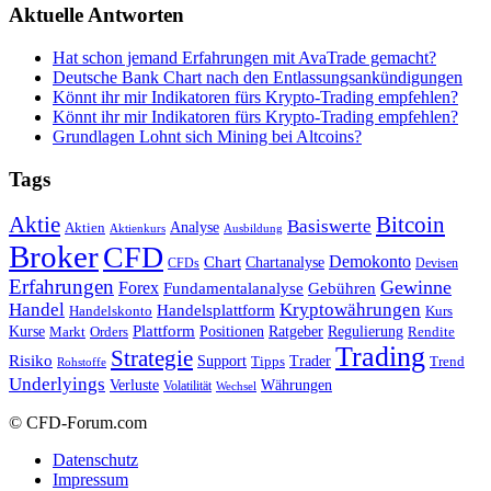
Aktuelle Antworten
Hat schon jemand Erfahrungen mit AvaTrade gemacht?
Deutsche Bank Chart nach den Entlassungsankündigungen
Könnt ihr mir Indikatoren fürs Krypto-Trading empfehlen?
Könnt ihr mir Indikatoren fürs Krypto-Trading empfehlen?
Grundlagen Lohnt sich Mining bei Altcoins?
Tags
Bitcoin
Aktie
Basiswerte
Aktien
Analyse
Aktienkurs
Ausbildung
Broker
CFD
Chart
Demokonto
Chartanalyse
CFDs
Devisen
Erfahrungen
Gewinne
Forex
Fundamentalanalyse
Gebühren
Handel
Kryptowährungen
Handelsplattform
Handelskonto
Kurs
Plattform
Kurse
Positionen
Ratgeber
Regulierung
Orders
Rendite
Markt
Trading
Strategie
Risiko
Support
Tipps
Trader
Trend
Rohstoffe
Underlyings
Verluste
Währungen
Volatilität
Wechsel
© CFD-Forum.com
Datenschutz
Impressum