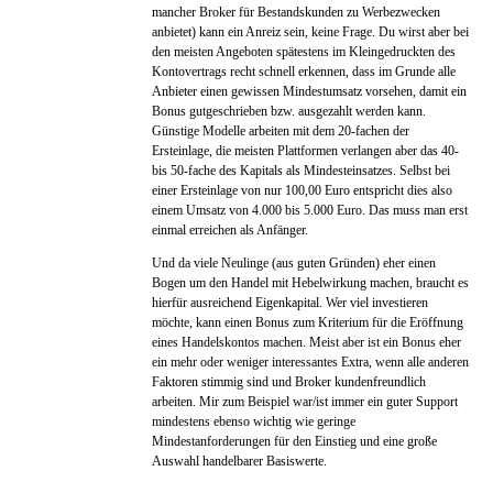
mancher Broker für Bestandskunden zu Werbezwecken
anbietet) kann ein Anreiz sein, keine Frage. Du wirst aber bei
den meisten Angeboten spätestens im Kleingedruckten des
Kontovertrags recht schnell erkennen, dass im Grunde alle
Anbieter einen gewissen Mindestumsatz vorsehen, damit ein
Bonus gutgeschrieben bzw. ausgezahlt werden kann.
Günstige Modelle arbeiten mit dem 20-fachen der
Ersteinlage, die meisten Plattformen verlangen aber das 40-
bis 50-fache des Kapitals als Mindesteinsatzes. Selbst bei
einer Ersteinlage von nur 100,00 Euro entspricht dies also
einem Umsatz von 4.000 bis 5.000 Euro. Das muss man erst
einmal erreichen als Anfänger.
Und da viele Neulinge (aus guten Gründen) eher einen
Bogen um den Handel mit Hebelwirkung machen, braucht es
hierfür ausreichend Eigenkapital. Wer viel investieren
möchte, kann einen Bonus zum Kriterium für die Eröffnung
eines Handelskontos machen. Meist aber ist ein Bonus eher
ein mehr oder weniger interessantes Extra, wenn alle anderen
Faktoren stimmig sind und Broker kundenfreundlich
arbeiten. Mir zum Beispiel war/ist immer ein guter Support
mindestens ebenso wichtig wie geringe
Mindestanforderungen für den Einstieg und eine große
Auswahl handelbarer Basiswerte.