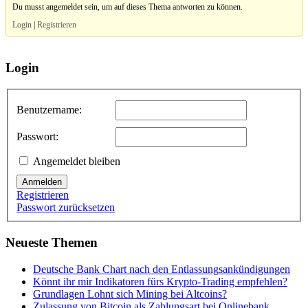
Du musst angemeldet sein, um auf dieses Thema antworten zu können.
Login
|
Registrieren
Login
Benutzername:
Passwort:
Angemeldet bleiben
Anmelden
Registrieren
Passwort zurücksetzen
Neueste Themen
Deutsche Bank Chart nach den Entlassungsankündigungen
Könnt ihr mir Indikatoren fürs Krypto-Trading empfehlen?
Grundlagen Lohnt sich Mining bei Altcoins?
Zulassung von Bitcoin als Zahlungsart bei Onlinebank