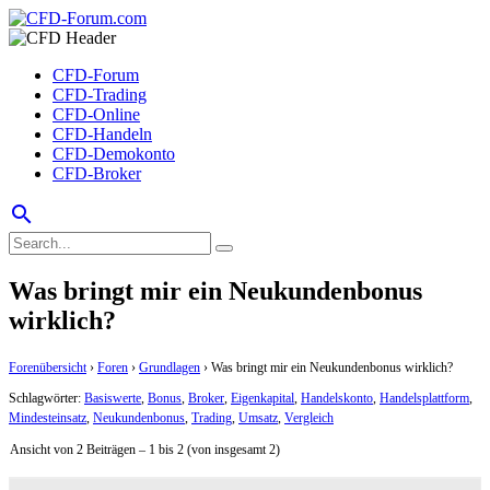
CFD-Forum
CFD-Trading
CFD-Online
CFD-Handeln
CFD-Demokonto
CFD-Broker
search
Was bringt mir ein Neukundenbonus
wirklich?
Forenübersicht
›
Foren
›
Grundlagen
›
Was bringt mir ein Neukundenbonus wirklich?
Schlagwörter:
Basiswerte
,
Bonus
,
Broker
,
Eigenkapital
,
Handelskonto
,
Handelsplattform
,
Mindesteinsatz
,
Neukundenbonus
,
Trading
,
Umsatz
,
Vergleich
Ansicht von 2 Beiträgen – 1 bis 2 (von insgesamt 2)