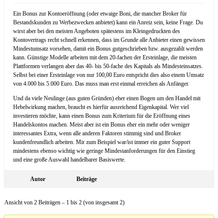
Ein Bonus zur Kontoeröffnung (oder etwaige Boni, die mancher Broker für
Bestandskunden zu Werbezwecken anbietet) kann ein Anreiz sein, keine Frage. Du
wirst aber bei den meisten Angeboten spätestens im Kleingedruckten des
Kontovertrags recht schnell erkennen, dass im Grunde alle Anbieter einen gewissen
Mindestumsatz vorsehen, damit ein Bonus gutgeschrieben bzw. ausgezahlt werden
kann. Günstige Modelle arbeiten mit dem 20-fachen der Ersteinlage, die meisten
Plattformen verlangen aber das 40- bis 50-fache des Kapitals als Mindesteinsatzes.
Selbst bei einer Ersteinlage von nur 100,00 Euro entspricht dies also einem Umsatz
von 4.000 bis 5.000 Euro. Das muss man erst einmal erreichen als Anfänger.
Und da viele Neulinge (aus guten Gründen) eher einen Bogen um den Handel mit
Hebelwirkung machen, braucht es hierfür ausreichend Eigenkapital. Wer viel
investieren möchte, kann einen Bonus zum Kriterium für die Eröffnung eines
Handelskontos machen. Meist aber ist ein Bonus eher ein mehr oder weniger
interessantes Extra, wenn alle anderen Faktoren stimmig sind und Broker
kundenfreundlich arbeiten. Mir zum Beispiel war/ist immer ein guter Support
mindestens ebenso wichtig wie geringe Mindestanforderungen für den Einstieg
und eine große Auswahl handelbarer Basiswerte.
Autor
Beiträge
Ansicht von 2 Beiträgen – 1 bis 2 (von insgesamt 2)