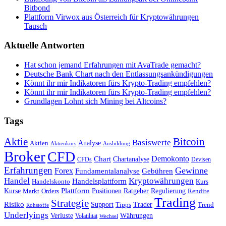
Bitbond
Plattform Virwox aus Österreich für Kryptowährungen
Tausch
Aktuelle Antworten
Hat schon jemand Erfahrungen mit AvaTrade gemacht?
Deutsche Bank Chart nach den Entlassungsankündigungen
Könnt ihr mir Indikatoren fürs Krypto-Trading empfehlen?
Könnt ihr mir Indikatoren fürs Krypto-Trading empfehlen?
Grundlagen Lohnt sich Mining bei Altcoins?
Tags
Bitcoin
Aktie
Basiswerte
Aktien
Analyse
Aktienkurs
Ausbildung
Broker
CFD
Chart
Demokonto
Chartanalyse
CFDs
Devisen
Erfahrungen
Gewinne
Forex
Fundamentalanalyse
Gebühren
Handel
Kryptowährungen
Handelsplattform
Handelskonto
Kurs
Plattform
Kurse
Positionen
Ratgeber
Regulierung
Orders
Rendite
Markt
Trading
Strategie
Risiko
Support
Tipps
Trader
Trend
Rohstoffe
Underlyings
Verluste
Währungen
Volatilität
Wechsel