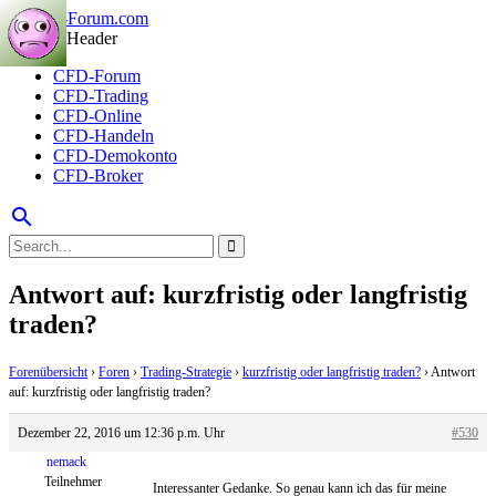
CFD-Forum
CFD-Trading
CFD-Online
CFD-Handeln
CFD-Demokonto
CFD-Broker
search
Antwort auf: kurzfristig oder langfristig
traden?
Forenübersicht
›
Foren
›
Trading-Strategie
›
kurzfristig oder langfristig traden?
›
Antwort
auf: kurzfristig oder langfristig traden?
Dezember 22, 2016 um 12:36 p.m. Uhr
#530
nemack
Teilnehmer
Interessanter Gedanke. So genau kann ich das für meine