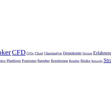
oker
CFD
Erfahrun
Chart
Demokonto
Chartanalyse
CFDs
Devisen
Str
Plattform
Risiko
Positionen
Ratgeber
Regulierung
ders
Rendite
Rohstoffe