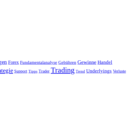
gen
Gewinne
Handel
Forex
Fundamentalanalyse
Gebühren
Trading
ategie
Underlyings
Verluste
Support
Tipps
Trader
Trend