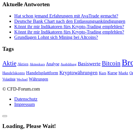
Aktuelle Antworten
Hat schon jemand Erfahrungen mit AvaTrade gemacht?
Deutsche Bank Chart nach den Entlassungsankündigungen
Könnt ihr mir Indikatoren fürs Krypto-Trading empfehlen?
Könnt ihr mir Indikatoren fürs Krypto-Trading empfehlen?
Grundlagen Lohnt sich Mining bei Altcoins?
Tags
Br
Bitcoin
Aktie
Basiswerte
Aktien
Analyse
Aktienkurs
Ausbildung
Kryptowährungen
Handelsplattform
Kurse
Handelskonto
Kurs
Or
Markt
Währungen
Volatilität
Wechsel
© CFD-Forum.com
Datenschutz
Impressum
Loading, Please Wait!