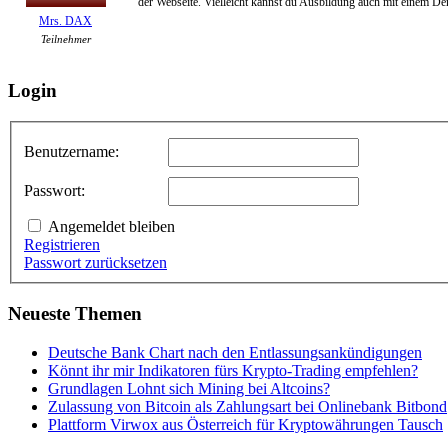
der Webseite. Vielleicht kannst du Ausbildung auch mit einem D
Mrs. DAX
Teilnehmer
Login
Benutzername:
Passwort:
Angemeldet bleiben
Registrieren
Passwort zurücksetzen
Neueste Themen
Deutsche Bank Chart nach den Entlassungsankündigungen
Könnt ihr mir Indikatoren fürs Krypto-Trading empfehlen?
Grundlagen Lohnt sich Mining bei Altcoins?
Zulassung von Bitcoin als Zahlungsart bei Onlinebank Bitbond
Plattform Virwox aus Österreich für Kryptowährungen Tausch