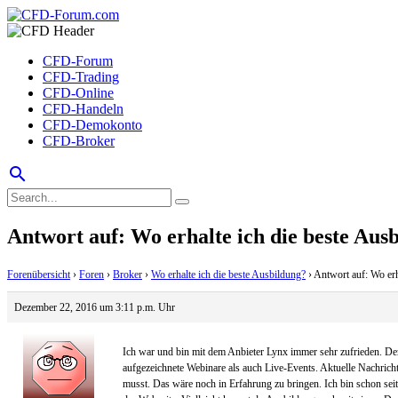
CFD-Forum
CFD-Trading
CFD-Online
CFD-Handeln
CFD-Demokonto
CFD-Broker
search
Antwort auf: Wo erhalte ich die beste Aus
Forenübersicht
›
Foren
›
Broker
›
Wo erhalte ich die beste Ausbildung?
›
Antwort auf: Wo erh
Dezember 22, 2016 um 3:11 p.m. Uhr
Ich war und bin mit dem Anbieter Lynx immer sehr zufrieden. Der
aufgezeichnete Webinare als auch Live-Events. Aktuelle Nachricht
musst. Das wäre noch in Erfahrung zu bringen. Ich bin schon sei