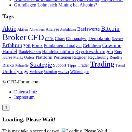
Grundlagen Lohnt sich Mining bei Altcoins?
Tags
Bitcoin
Aktie
Basiswerte
Aktien
Analyse
Aktienkurs
Ausbildung
Broker
CFD
Chart
Demokonto
Chartanalyse
CFDs
Devisen
Erfahrungen
Gewinne
Forex
Fundamentalanalyse
Gebühren
Handel
Kryptowährungen
Handelsplattform
Handelskonto
Kurs
Plattform
Kurse
Positionen
Ratgeber
Regulierung
Orders
Rendite
Markt
Trading
Strategie
Risiko
Support
Tipps
Trader
Trend
Rohstoffe
Underlyings
Verluste
Währungen
Volatilität
Wechsel
© CFD-Forum.com
Datenschutz
Impressum
Loading, Please Wait!
This may take a second or two.