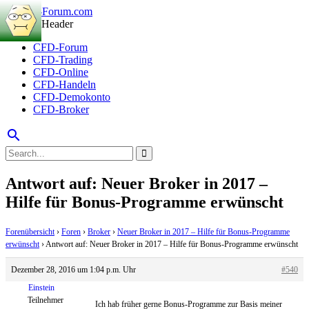
CFD-Forum
CFD-Trading
CFD-Online
CFD-Handeln
CFD-Demokonto
CFD-Broker
search
Antwort auf: Neuer Broker in 2017 –
Hilfe für Bonus-Programme erwünscht
Forenübersicht
›
Foren
›
Broker
›
Neuer Broker in 2017 – Hilfe für Bonus-Programme
erwünscht
›
Antwort auf: Neuer Broker in 2017 – Hilfe für Bonus-Programme erwünscht
Dezember 28, 2016 um 1:04 p.m. Uhr
#540
Einstein
Teilnehmer
Ich hab früher gerne Bonus-Programme zur Basis meiner