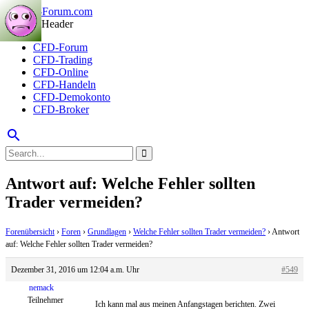
CFD-Forum
CFD-Trading
CFD-Online
CFD-Handeln
CFD-Demokonto
CFD-Broker
search
Antwort auf: Welche Fehler sollten
Trader vermeiden?
Forenübersicht
›
Foren
›
Grundlagen
›
Welche Fehler sollten Trader vermeiden?
›
Antwort
auf: Welche Fehler sollten Trader vermeiden?
Dezember 31, 2016 um 12:04 a.m. Uhr
#549
nemack
Teilnehmer
Ich kann mal aus meinen Anfangstagen berichten. Zwei