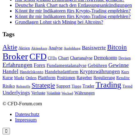
Deutsche Bank Chart nach den Entlassungsankündigungen
Könnt ihr mir Indikatoren fürs Krypto-Trading empfehlen?
Könnt ihr mir Indikatoren fürs Krypto-Trading empfehlen?
Grundlagen Lohnt sich Mining bei Altcoins?
Tags
Bitcoin
Aktie
Basiswerte
Aktien
Analyse
Aktienkurs
Ausbildung
Broker
CFD
Chart
Demokonto
Chartanalyse
CFDs
Devisen
Erfahrungen
Gewinne
Forex
Fundamentalanalyse
Gebühren
Handel
Kryptowährungen
Handelsplattform
Handelskonto
Kurs
Plattform
Kurse
Positionen
Ratgeber
Regulierung
Orders
Rendite
Markt
Trading
Strategie
Risiko
Support
Tipps
Trader
Trend
Rohstoffe
Underlyings
Verluste
Währungen
Volatilität
Wechsel
© CFD-Forum.com
Datenschutz
Impressum