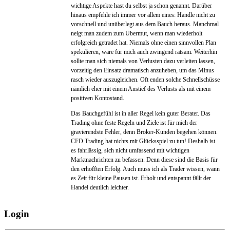
wichtige Aspekte hast du selbst ja schon genannt. Darüber
hinaus empfehle ich immer vor allem eines: Handle nicht zu
vorschnell und unüberlegt aus dem Bauch heraus. Manchmal
neigt man zudem zum Übermut, wenn man wiederholt
erfolgreich getradet hat. Niemals ohne einen sinnvollen Plan
spekulieren, wäre für mich auch zwingend ratsam. Weiterhin
sollte man sich niemals von Verlusten dazu verleiten lassen,
vorzeitig den Einsatz dramatisch anzuheben, um das Minus
rasch wieder auszugleichen. Oft enden solche Schnellschüsse
nämlich eher mit einem Anstief des Verlusts als mit einem
positiven Kontostand.
Das Bauchgefühl ist in aller Regel kein guter Berater. Das
Trading ohne feste Regeln und Ziele ist für mich der
gravierendste Fehler, denn Broker-Kunden begehen können.
CFD Trading hat nichts mit Glücksspiel zu tun! Deshalb ist
es fahrlässig, sich nicht umfassend mit wichtigen
Marktnachrichten zu befassen. Denn diese sind die Basis für
den erhofften Erfolg. Auch muss ich als Trader wissen, wann
es Zeit für kleine Pausen ist. Erholt und entspannt fällt der
Handel deutlich leichter.
Login