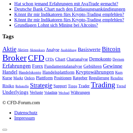
Hat schon jemand Erfahrungen mit AvaTrade gemacht?
Deutsche Bank Chart nach den Entlassungsankündigungen
Könnt ihr mir Indikatoren fürs Krypto-Trading empfehlen?
Könnt ihr mir Indikatoren fürs Krypto-Trading empfehlen?
Grundlagen Lohnt sich Mining bei Altcoins?
Tags
Bitcoin
Aktie
Basiswerte
Aktien
Analyse
Aktienkurs
Ausbildung
Broker
CFD
Chart
Demokonto
Chartanalyse
CFDs
Devisen
Erfahrungen
Gewinne
Forex
Fundamentalanalyse
Gebühren
Handel
Kryptowährungen
Handelsplattform
Handelskonto
Kurs
Plattform
Kurse
Positionen
Ratgeber
Regulierung
Orders
Rendite
Markt
Trading
Strategie
Risiko
Support
Tipps
Trader
Trend
Rohstoffe
Underlyings
Verluste
Währungen
Volatilität
Wechsel
© CFD-Forum.com
Datenschutz
Impressum