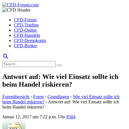
CFD-Forum
CFD-Trading
CFD-Online
CFD-Handeln
CFD-Demokonto
CFD-Broker
search
Antwort auf: Wie viel Einsatz sollte ich
beim Handel riskieren?
Forenübersicht
›
Foren
›
Grundlagen
›
Wie viel Einsatz sollte ich
beim Handel riskieren?
›
Antwort auf: Wie viel Einsatz sollte ich
beim Handel riskieren?
Januar 12, 2017 um 7:22 p.m. Uhr
#584