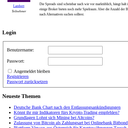
Die Spreads sind scheinbar nach wie vor marktüblich, hängt halt 
Lambert
einige Broker bieten noch mehr Spielraum. Aber die Anzahl der Ba
Teilnehmer
nach Alternativen suchen solltest.
Login
Benutzername:
Passwort:
Angemeldet bleiben
Registrieren
Passwort zurücksetzen
Neueste Themen
Deutsche Bank Chart nach den Entlassungsankündigungen
Könnt ihr mir Indikatoren fürs Krypto-Trading empfehlen?
Grundlagen Lohnt sich Mining bei Altcoins?
Zulassung von Bitcoin als Zahlungsart bei Onlinebank Bitbond
Plattform Virwox aus Österreich für Kryptowährungen Tausch