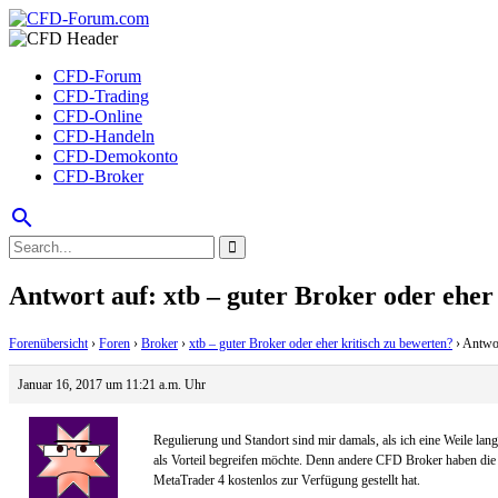
CFD-Forum
CFD-Trading
CFD-Online
CFD-Handeln
CFD-Demokonto
CFD-Broker
search
Antwort auf: xtb – guter Broker oder eher
Forenübersicht
›
Foren
›
Broker
›
xtb – guter Broker oder eher kritisch zu bewerten?
›
Antwor
Januar 16, 2017 um 11:21 a.m. Uhr
Regulierung und Standort sind mir damals, als ich eine Weile la
als Vorteil begreifen möchte. Denn andere CFD Broker haben die 
MetaTrader 4 kostenlos zur Verfügung gestellt hat.