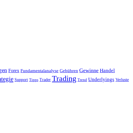
gen
Gewinne
Handel
Forex
Fundamentalanalyse
Gebühren
Trading
ategie
Underlyings
Verluste
Support
Tipps
Trader
Trend