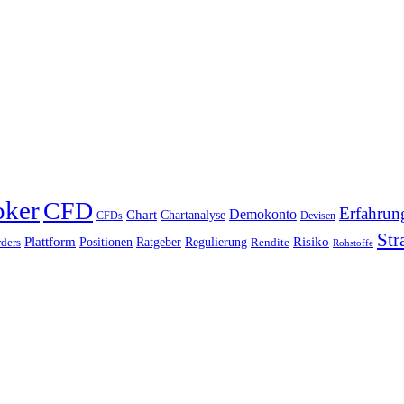
oker
CFD
Erfahrun
Chart
Demokonto
Chartanalyse
CFDs
Devisen
Str
Plattform
Risiko
Positionen
Ratgeber
Regulierung
ders
Rendite
Rohstoffe