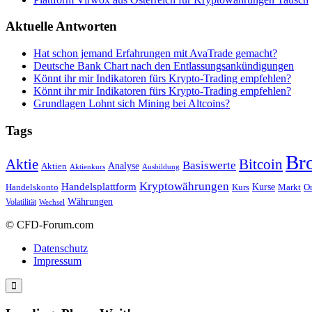
Aktuelle Antworten
Hat schon jemand Erfahrungen mit AvaTrade gemacht?
Deutsche Bank Chart nach den Entlassungsankündigungen
Könnt ihr mir Indikatoren fürs Krypto-Trading empfehlen?
Könnt ihr mir Indikatoren fürs Krypto-Trading empfehlen?
Grundlagen Lohnt sich Mining bei Altcoins?
Tags
Br
Bitcoin
Aktie
Basiswerte
Aktien
Analyse
Aktienkurs
Ausbildung
Kryptowährungen
Handelsplattform
Kurse
Handelskonto
Kurs
Or
Markt
Währungen
Volatilität
Wechsel
© CFD-Forum.com
Datenschutz
Impressum