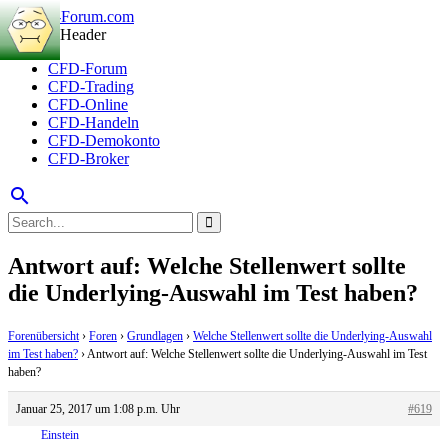
CFD-Forum
CFD-Trading
CFD-Online
CFD-Handeln
CFD-Demokonto
CFD-Broker
search
Antwort auf: Welche Stellenwert sollte
die Underlying-Auswahl im Test haben?
Forenübersicht
›
Foren
›
Grundlagen
›
Welche Stellenwert sollte die Underlying-Auswahl
im Test haben?
›
Antwort auf: Welche Stellenwert sollte die Underlying-Auswahl im Test
haben?
Januar 25, 2017 um 1:08 p.m. Uhr
#619
Einstein