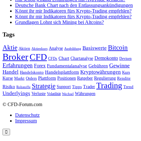
Deutsche Bank Chart nach den Entlassungsankündigungen
Könnt ihr mir Indikatoren fürs Krypto-Trading empfehlen?
Könnt ihr mir Indikatoren fürs Krypto-Trading empfehlen?
Grundlagen Lohnt sich Mining bei Altcoins?
Tags
Bitcoin
Aktie
Basiswerte
Aktien
Analyse
Aktienkurs
Ausbildung
Broker
CFD
Chart
Demokonto
Chartanalyse
CFDs
Devisen
Erfahrungen
Gewinne
Forex
Fundamentalanalyse
Gebühren
Handel
Kryptowährungen
Handelsplattform
Handelskonto
Kurs
Plattform
Kurse
Positionen
Ratgeber
Regulierung
Orders
Rendite
Markt
Trading
Strategie
Risiko
Support
Tipps
Trader
Trend
Rohstoffe
Underlyings
Verluste
Währungen
Volatilität
Wechsel
© CFD-Forum.com
Datenschutz
Impressum