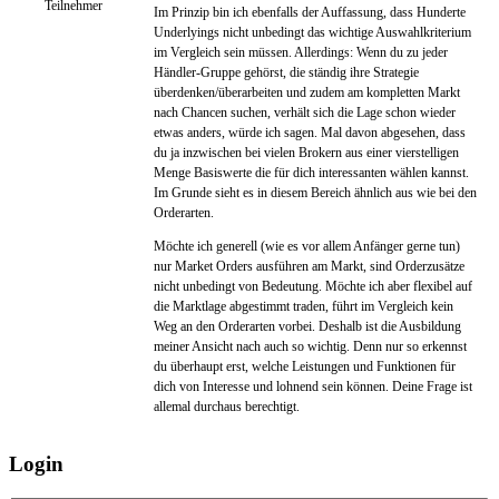
Teilnehmer
Im Prinzip bin ich ebenfalls der Auffassung, dass Hunderte
Underlyings nicht unbedingt das wichtige Auswahlkriterium
im Vergleich sein müssen. Allerdings: Wenn du zu jeder
Händler-Gruppe gehörst, die ständig ihre Strategie
überdenken/überarbeiten und zudem am kompletten Markt
nach Chancen suchen, verhält sich die Lage schon wieder
etwas anders, würde ich sagen. Mal davon abgesehen, dass
du ja inzwischen bei vielen Brokern aus einer vierstelligen
Menge Basiswerte die für dich interessanten wählen kannst.
Im Grunde sieht es in diesem Bereich ähnlich aus wie bei den
Orderarten.
Möchte ich generell (wie es vor allem Anfänger gerne tun)
nur Market Orders ausführen am Markt, sind Orderzusätze
nicht unbedingt von Bedeutung. Möchte ich aber flexibel auf
die Marktlage abgestimmt traden, führt im Vergleich kein
Weg an den Orderarten vorbei. Deshalb ist die Ausbildung
meiner Ansicht nach auch so wichtig. Denn nur so erkennst
du überhaupt erst, welche Leistungen und Funktionen für
dich von Interesse und lohnend sein können. Deine Frage ist
allemal durchaus berechtigt.
Login