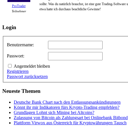
sollte. Was du natürlich brauchst, ist eine gute Trading-Softwar
ProTrader
etwa hatte ich durchaus beachtliche Gewinne!
Teilnehmer
Login
Benutzername:
Passwort:
Angemeldet bleiben
Registrieren
Passwort zurücksetzen
Neueste Themen
Deutsche Bank Chart nach den Entlassungsankündigungen
Könnt ihr mir Indikatoren fürs Krypto-Trading empfehlen?
Grundlagen Lohnt sich Mining bei Altcoins?
Zulassung von Bitcoin als Zahlungsart bei Onlinebank Bitbond
Plattform Virwox aus Österreich für Kryptowährungen Tausch