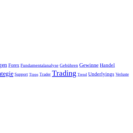
gen
Gewinne
Handel
Forex
Fundamentalanalyse
Gebühren
Trading
ategie
Underlyings
Verluste
Support
Tipps
Trader
Trend