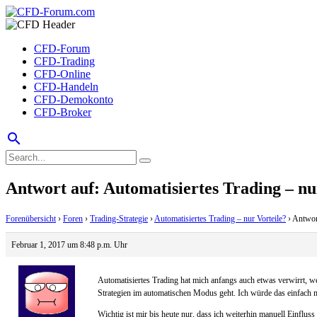
CFD-Forum
CFD-Trading
CFD-Online
CFD-Handeln
CFD-Demokonto
CFD-Broker
search
Antwort auf: Automatisiertes Trading – nu
Forenübersicht
›
Foren
›
Trading-Strategie
›
Automatisiertes Trading – nur Vorteile?
›
Antwort
Februar 1, 2017 um 8:48 p.m. Uhr
Automatisiertes Trading hat mich anfangs auch etwas verwirrt, we
Strategien im automatischen Modus geht. Ich würde das einfach ma
Wichtig ist mir bis heute nur, dass ich weiterhin manuell Einflu