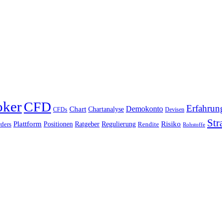
oker
CFD
Erfahrun
Chart
Demokonto
Chartanalyse
CFDs
Devisen
Str
Plattform
Risiko
Positionen
Ratgeber
Regulierung
ders
Rendite
Rohstoffe