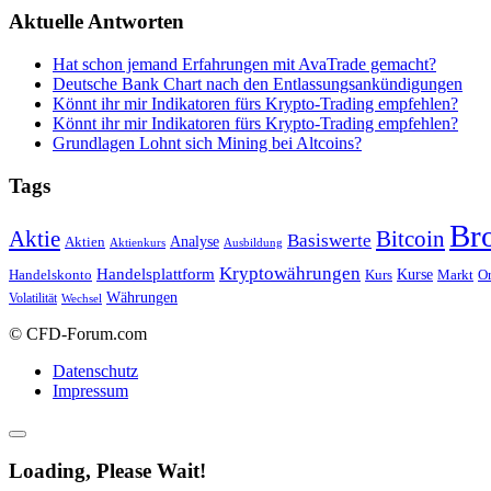
Aktuelle Antworten
Hat schon jemand Erfahrungen mit AvaTrade gemacht?
Deutsche Bank Chart nach den Entlassungsankündigungen
Könnt ihr mir Indikatoren fürs Krypto-Trading empfehlen?
Könnt ihr mir Indikatoren fürs Krypto-Trading empfehlen?
Grundlagen Lohnt sich Mining bei Altcoins?
Tags
Br
Bitcoin
Aktie
Basiswerte
Aktien
Analyse
Aktienkurs
Ausbildung
Kryptowährungen
Handelsplattform
Kurse
Handelskonto
Kurs
Or
Markt
Währungen
Volatilität
Wechsel
© CFD-Forum.com
Datenschutz
Impressum
Loading, Please Wait!