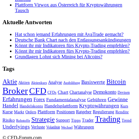
Plattform Virwox aus Österreich für Kryptowährungen
Tausch
Aktuelle Antworten
Hat schon jemand Erfahrungen mit AvaTrade gemacht?
Deutsche Bank Chart nach den Entlassungsankündigungen
Könnt ihr mir Indikatoren fürs Krypto-Trading empfehlen?
Könnt ihr mir Indikatoren fürs Krypto-Trading empfehlen?
Grundlagen Lohnt sich Mining bei Altcoins?
Tags
Bitcoin
Aktie
Basiswerte
Aktien
Analyse
Aktienkurs
Ausbildung
Broker
CFD
Chart
Demokonto
Chartanalyse
CFDs
Devisen
Erfahrungen
Gewinne
Forex
Fundamentalanalyse
Gebühren
Handel
Kryptowährungen
Handelsplattform
Handelskonto
Kurs
Plattform
Kurse
Positionen
Ratgeber
Regulierung
Orders
Rendite
Markt
Trading
Strategie
Risiko
Support
Tipps
Trader
Trend
Rohstoffe
Underlyings
Verluste
Währungen
Volatilität
Wechsel
© CFD-Forum.com