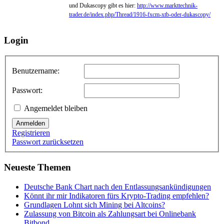
und Dukascopy gibt es hier:
http://www.markttechnik-
trader.de/index.php/Thread/1916-fxcm-xtb-oder-dukascopy/
Login
Benutzername:
Passwort:
Angemeldet bleiben
Anmelden
Registrieren
Passwort zurücksetzen
Neueste Themen
Deutsche Bank Chart nach den Entlassungsankündigungen
Könnt ihr mir Indikatoren fürs Krypto-Trading empfehlen?
Grundlagen Lohnt sich Mining bei Altcoins?
Zulassung von Bitcoin als Zahlungsart bei Onlinebank
Bitbond