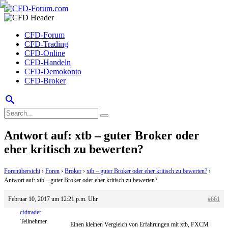
CFD-Forum
CFD-Trading
CFD-Online
CFD-Handeln
CFD-Demokonto
CFD-Broker
search
Antwort auf: xtb – guter Broker oder
eher kritisch zu bewerten?
Forenübersicht
›
Foren
›
Broker
›
xtb – guter Broker oder eher kritisch zu bewerten?
›
Antwort auf: xtb – guter Broker oder eher kritisch zu bewerten?
Februar 10, 2017 um 12:21 p.m. Uhr
#661
cfdtrader
Teilnehmer
Einen kleinen Vergleich von Erfahrungen mit xtb, FXCM