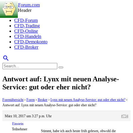
CFD-Forum
CFD-Trading
CFD-Online
CFD-Handeln
CFD-Demokonto
CFD-Broker
search
Antwort auf: Lynx mit neuen Analyse-
Service: gut oder eher nicht?
Forenübersicht
›
Foren
›
Broker
›
Lynx mit neuen Analyse-Service: gut oder eher nicht?
›
Antwort auf: Lynx mit neuen Analyse-Service: gut oder eher nicht?
März 10, 2017 um 3:27 p.m. Uhr
#734
Einstein
Teilnehmer
Stimmt, habe ich auch heute früh gelesen, obwohl die