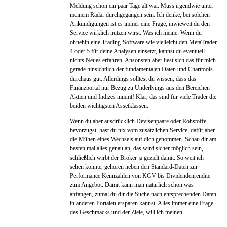
Meldung schon ein paar Tage alt war. Muss irgendwie unter
meinem Radar durchgegangen sein. Ich denke, bei solchen
Ankündigungen ist es immer eine Frage, inwieweit du den
Service wirklich nutzen wirst. Was ich meine: Wenn du
ohnehin eine Trading-Software wie vielleicht den MetaTrader
4 oder 5 für deine Analysen einsetzt, kannst du eventuell
nichts Neues erfahren. Ansonsten aber liest sich das für mich
gerade hinsichtlich der fundamentalen Daten und Charttools
durchaus gut. Allerdings solltest du wissen, dass das
Finanzportal nur Bezug zu Underlyings aus den Bereichen
Aktien und Indizes nimmt! Klar, das sind für viele Trader die
beiden wichtigsten Assetklassen.
Wenn du aber ausdrücklich Devisenpaare oder Rohstoffe
bevorzugst, hast du nix vom zusätzlichen Service, dafür aber
die Mühen eines Wechsels auf dich genommen. Schau dir am
besten mal alles genau an, das wird sicher möglich sein,
schließlich wirbt der Broker ja gezielt damit. So weit ich
sehen konnte, gehören neben den Standard-Daten zur
Performance Kennzahlen von KGV bis Dividendenrendite
zum Angebot. Damit kann man natürlich schon was
anfangen, zumal du dir die Suche nach entsprechenden Daten
in anderen Portalen ersparen kannst. Alles immer eine Frage
des Geschmacks und der Ziele, will ich meinen.