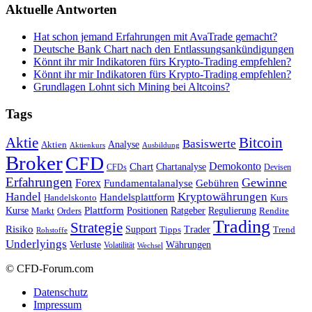
Aktuelle Antworten
Hat schon jemand Erfahrungen mit AvaTrade gemacht?
Deutsche Bank Chart nach den Entlassungsankündigungen
Könnt ihr mir Indikatoren fürs Krypto-Trading empfehlen?
Könnt ihr mir Indikatoren fürs Krypto-Trading empfehlen?
Grundlagen Lohnt sich Mining bei Altcoins?
Tags
Bitcoin
Aktie
Basiswerte
Aktien
Analyse
Aktienkurs
Ausbildung
Broker
CFD
Chart
Demokonto
Chartanalyse
CFDs
Devisen
Erfahrungen
Gewinne
Forex
Fundamentalanalyse
Gebühren
Handel
Kryptowährungen
Handelsplattform
Handelskonto
Kurs
Plattform
Kurse
Positionen
Ratgeber
Regulierung
Orders
Rendite
Markt
Trading
Strategie
Risiko
Support
Tipps
Trader
Trend
Rohstoffe
Underlyings
Verluste
Währungen
Volatilität
Wechsel
© CFD-Forum.com
Datenschutz
Impressum