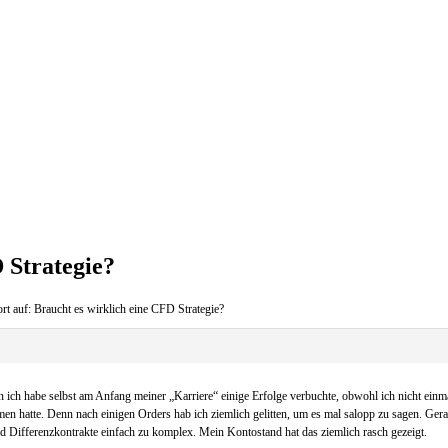
 Strategie?
t auf: Braucht es wirklich eine CFD Strategie?
ch habe selbst am Anfang meiner „Karriere“ einige Erfolge verbuchte, obwohl ich nicht einmal 
en hatte. Denn nach einigen Orders hab ich ziemlich gelitten, um es mal salopp zu sagen. Gera
nd Differenzkontrakte einfach zu komplex. Mein Kontostand hat das ziemlich rasch gezeigt.