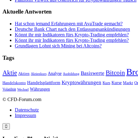
Aktuelle Antworten
Hat schon jemand Erfahrungen mit AvaTrade gemacht?
Deutsche Bank Chart nach den Entlassungsankündigungen
Könnt ihr mir Indikatoren fürs Krypto-Trading empfehlen?
Könnt ihr mir Indikatoren fürs Krypto-Trading empfehlen?
Grundlagen Lohnt sich Mining bei Altcoins?
Tags
Br
Bitcoin
Aktie
Basiswerte
Aktien
Analyse
Aktienkurs
Ausbildung
Kryptowährungen
Handelsplattform
Kurse
Handelskonto
Kurs
Or
Markt
Währungen
Volatilität
Wechsel
© CFD-Forum.com
Datenschutz
Impressum