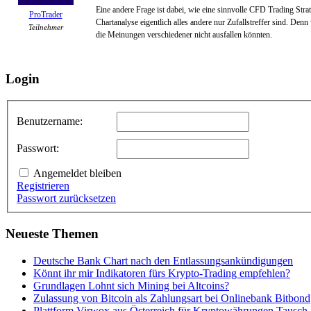
Eine andere Frage ist dabei, wie eine sinnvolle CFD Trading Stra
ProTrader
Chartanalyse eigentlich alles andere nur Zufallstreffer sind. D
Teilnehmer
die Meinungen verschiedener nicht ausfallen könnten.
Login
Benutzername:
Passwort:
Angemeldet bleiben
Registrieren
Passwort zurücksetzen
Neueste Themen
Deutsche Bank Chart nach den Entlassungsankündigungen
Könnt ihr mir Indikatoren fürs Krypto-Trading empfehlen?
Grundlagen Lohnt sich Mining bei Altcoins?
Zulassung von Bitcoin als Zahlungsart bei Onlinebank Bitbond
Plattform Virwox aus Österreich für Kryptowährungen Tausch