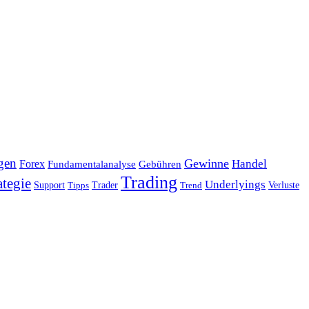
gen
Gewinne
Handel
Forex
Fundamentalanalyse
Gebühren
Trading
ategie
Underlyings
Verluste
Support
Tipps
Trader
Trend