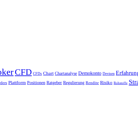
oker
CFD
Erfahrun
Chart
Demokonto
Chartanalyse
CFDs
Devisen
Str
Plattform
Risiko
Positionen
Ratgeber
Regulierung
ders
Rendite
Rohstoffe