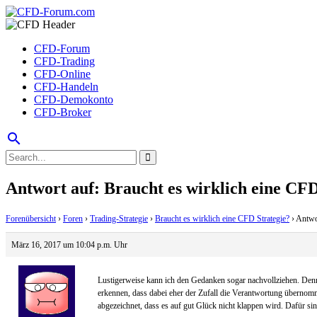
CFD-Forum
CFD-Trading
CFD-Online
CFD-Handeln
CFD-Demokonto
CFD-Broker
search
Antwort auf: Braucht es wirklich eine CFD
Forenübersicht
›
Foren
›
Trading-Strategie
›
Braucht es wirklich eine CFD Strategie?
›
Antwor
März 16, 2017 um 10:04 p.m. Uhr
Lustigerweise kann ich den Gedanken sogar nachvollziehen. Denn i
erkennen, dass dabei eher der Zufall die Verantwortung übernomm
abgezeichnet, dass es auf gut Glück nicht klappen wird. Dafür si