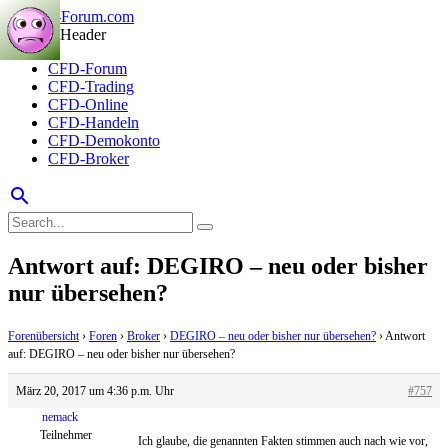
CFD-Forum
CFD-Trading
CFD-Online
CFD-Handeln
CFD-Demokonto
CFD-Broker
search
Antwort auf: DEGIRO – neu oder bisher
nur übersehen?
Forenübersicht
›
Foren
›
Broker
›
DEGIRO – neu oder bisher nur übersehen?
›
Antwort
auf: DEGIRO – neu oder bisher nur übersehen?
März 20, 2017 um 4:36 p.m. Uhr
#757
nemack
Teilnehmer
Ich glaube, die genannten Fakten stimmen auch nach wie vor,