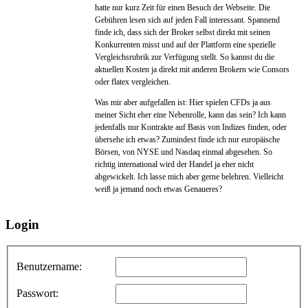
hatte nur kurz Zeit für einen Besuch der Webseite. Die
Gebühren lesen sich auf jeden Fall interessant. Spannend
finde ich, dass sich der Broker selbst direkt mit seinen
Konkurrenten misst und auf der Plattform eine spezielle
Vergleichsrubrik zur Verfügung stellt. So kannst du die
aktuellen Kosten ja direkt mit anderen Brokern wie Consors
oder flatex vergleichen.
Was mir aber aufgefallen ist: Hier spielen CFDs ja aus
meiner Sicht eher eine Nebenrolle, kann das sein? Ich kann
jedenfalls nur Kontrakte auf Basis von Indizes finden, oder
übersehe ich etwas? Zumindest finde ich nur europäische
Börsen, von NYSE und Nasdaq einmal abgesehen. So
richtig international wird der Handel ja eher nicht
abgewickelt. Ich lasse mich aber gerne belehren. Vielleicht
weiß ja jemand noch etwas Genaueres?
Login
Benutzername:
Passwort: