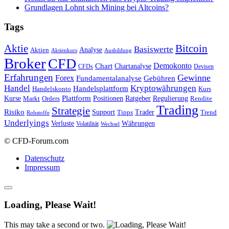
Grundlagen Lohnt sich Mining bei Altcoins?
Tags
Bitcoin
Aktie
Basiswerte
Aktien
Analyse
Aktienkurs
Ausbildung
Broker
CFD
Chart
Demokonto
Chartanalyse
CFDs
Devisen
Erfahrungen
Gewinne
Forex
Fundamentalanalyse
Gebühren
Handel
Kryptowährungen
Handelsplattform
Handelskonto
Kurs
Plattform
Kurse
Positionen
Ratgeber
Regulierung
Orders
Rendite
Markt
Trading
Strategie
Risiko
Support
Tipps
Trader
Trend
Rohstoffe
Underlyings
Verluste
Währungen
Volatilität
Wechsel
© CFD-Forum.com
Datenschutz
Impressum
Loading, Please Wait!
This may take a second or two.