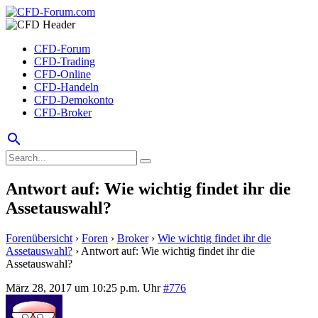
CFD-Forum
CFD-Trading
CFD-Online
CFD-Handeln
CFD-Demokonto
CFD-Broker
search
Antwort auf: Wie wichtig findet ihr die
Assetauswahl?
Forenübersicht
›
Foren
›
Broker
›
Wie wichtig findet ihr die
Assetauswahl?
›
Antwort auf: Wie wichtig findet ihr die
Assetauswahl?
März 28, 2017 um 10:25 p.m. Uhr
#776