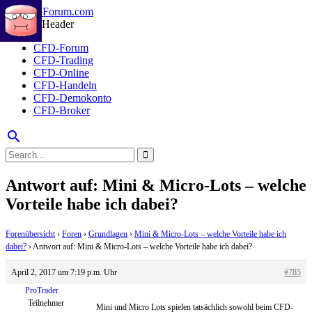
CFD-Forum
CFD-Trading
CFD-Online
CFD-Handeln
CFD-Demokonto
CFD-Broker
search
Antwort auf: Mini & Micro-Lots – welche
Vorteile habe ich dabei?
Forenübersicht
›
Foren
›
Grundlagen
›
Mini & Micro-Lots – welche Vorteile habe ich
dabei?
›
Antwort auf: Mini & Micro-Lots – welche Vorteile habe ich dabei?
April 2, 2017 um 7:19 p.m. Uhr
#785
ProTrader
Teilnehmer
Mini und Micro Lots spielen tatsächlich sowohl beim CFD-