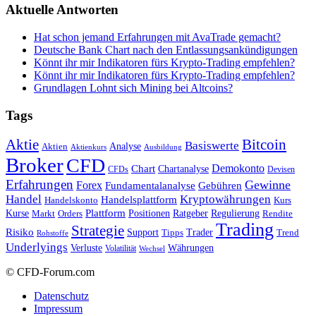
Aktuelle Antworten
Hat schon jemand Erfahrungen mit AvaTrade gemacht?
Deutsche Bank Chart nach den Entlassungsankündigungen
Könnt ihr mir Indikatoren fürs Krypto-Trading empfehlen?
Könnt ihr mir Indikatoren fürs Krypto-Trading empfehlen?
Grundlagen Lohnt sich Mining bei Altcoins?
Tags
Bitcoin
Aktie
Basiswerte
Aktien
Analyse
Aktienkurs
Ausbildung
Broker
CFD
Chart
Demokonto
Chartanalyse
CFDs
Devisen
Erfahrungen
Gewinne
Forex
Fundamentalanalyse
Gebühren
Handel
Kryptowährungen
Handelsplattform
Handelskonto
Kurs
Plattform
Kurse
Positionen
Ratgeber
Regulierung
Orders
Rendite
Markt
Trading
Strategie
Risiko
Support
Tipps
Trader
Trend
Rohstoffe
Underlyings
Verluste
Währungen
Volatilität
Wechsel
© CFD-Forum.com
Datenschutz
Impressum