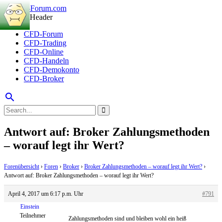
CFD-Forum
CFD-Trading
CFD-Online
CFD-Handeln
CFD-Demokonto
CFD-Broker
search
Antwort auf: Broker Zahlungsmethoden
– worauf legt ihr Wert?
Forenübersicht
›
Foren
›
Broker
›
Broker Zahlungsmethoden – worauf legt ihr Wert?
›
Antwort auf: Broker Zahlungsmethoden – worauf legt ihr Wert?
April 4, 2017 um 6:17 p.m. Uhr
#791
Einstein
Teilnehmer
Zahlungsmethoden sind und bleiben wohl ein heiß