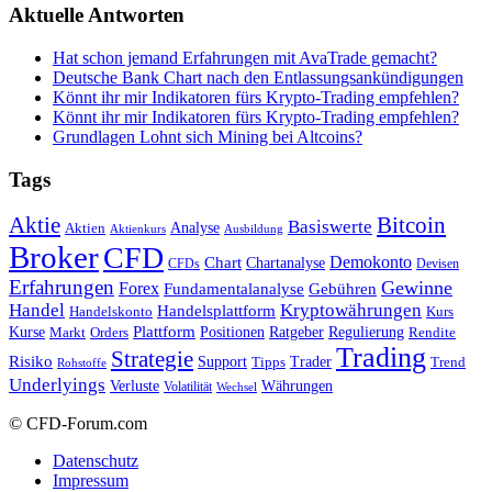
Aktuelle Antworten
Hat schon jemand Erfahrungen mit AvaTrade gemacht?
Deutsche Bank Chart nach den Entlassungsankündigungen
Könnt ihr mir Indikatoren fürs Krypto-Trading empfehlen?
Könnt ihr mir Indikatoren fürs Krypto-Trading empfehlen?
Grundlagen Lohnt sich Mining bei Altcoins?
Tags
Bitcoin
Aktie
Basiswerte
Aktien
Analyse
Aktienkurs
Ausbildung
Broker
CFD
Chart
Demokonto
Chartanalyse
CFDs
Devisen
Erfahrungen
Gewinne
Forex
Fundamentalanalyse
Gebühren
Handel
Kryptowährungen
Handelsplattform
Handelskonto
Kurs
Plattform
Kurse
Positionen
Ratgeber
Regulierung
Orders
Rendite
Markt
Trading
Strategie
Risiko
Support
Tipps
Trader
Trend
Rohstoffe
Underlyings
Verluste
Währungen
Volatilität
Wechsel
© CFD-Forum.com
Datenschutz
Impressum