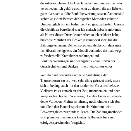
diskutiertes Thema. Die Geschmäcker sind nun einmal sehr
verschieden. Ich gehöre auch eher zu denen, die am liebsten
ganz klassisch auf die Banküberweisung setzen. Andere sind
sicher längst im Bereich der digitalen Methoden zuhause.
Diesbezüglich bin ich bisher nicht so ganz zufrieden. Gerade
die Gebühren betreffend war ich einfach lieber Bankkunde
als Nutzer dieser Dienstleister. Aber so ich erfahren habe,
bietet die Mehrheit der Broker ja zumindest zwei bis drei
Zahlungsvarianten. Dementsprechend denke ich, dass man
fast überall wenigstens ein Modell vorfindet, das halbwegs
zufriedenstellt. Kreditkartenzahlungen und
Banküberweisungen sind wenigstens – von Seiten der
Gesellschaften und Banken – mehrheitlich kostenlos.
Wer aber auf besonders schnelle Ausführung der
Transaktionen aus ist, weil sehr eifrig getradet wird, muss
sich unbedingt auch mit den modernen Varianten befassen.
Vielleicht ist es einfach an der Zeit, umzudenken und neue
Wege zu beschreiten. Wie gesagt: Letzten Endes entscheiden
deine Vorlieben. Meiner Erfahrung nach lohnt es sich aber,
vor allem den Handelsspielraum als Kriterium beim
Brokervergleich zugrunde zu legen. Die Zahlungsmethoden
sind ja nun einmal nur ein kleiner Teilbereich für einen
erfolgversprechenden Vergleich.