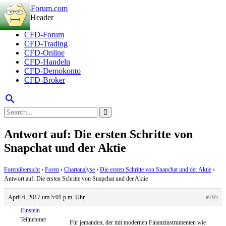
CFD-Forum
CFD-Trading
CFD-Online
CFD-Handeln
CFD-Demokonto
CFD-Broker
search
Antwort auf: Die ersten Schritte von
Snapchat und der Aktie
Forenübersicht
›
Foren
›
Chartanalyse
›
Die ersten Schritte von Snapchat und der Aktie
›
Antwort auf: Die ersten Schritte von Snapchat und der Aktie
April 6, 2017 um 5:01 p.m. Uhr
#795
Einstein
Teilnehmer
Für jemanden, der mit modernen Finanzinstrumenten wie