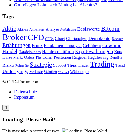
Grundlagen Lohnt sich Mining bei Altcoins?
Tags
Bitcoin
Aktie
Basiswerte
Aktien
Analyse
Aktienkurs
Ausbildung
Broker
CFD
Chart
Demokonto
Chartanalyse
CFDs
Devisen
Erfahrungen
Gewinne
Forex
Fundamentalanalyse
Gebühren
Handel
Kryptowährungen
Handelsplattform
Handelskonto
Kurs
Plattform
Kurse
Positionen
Ratgeber
Regulierung
Orders
Rendite
Markt
Trading
Strategie
Risiko
Support
Tipps
Trader
Trend
Rohstoffe
Underlyings
Verluste
Währungen
Volatilität
Wechsel
© CFD-Forum.com
Datenschutz
Impressum
Loading, Please Wait!
This may take a second or two.