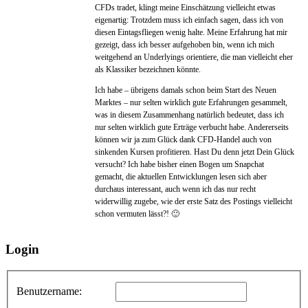
CFDs tradet, klingt meine Einschätzung vielleicht etwas
eigenartig: Trotzdem muss ich einfach sagen, dass ich von
diesen Eintagsfliegen wenig halte. Meine Erfahrung hat mir
gezeigt, dass ich besser aufgehoben bin, wenn ich mich
weitgehend an Underlyings orientiere, die man vielleicht eher
als Klassiker bezeichnen könnte.
Ich habe – übrigens damals schon beim Start des Neuen
Marktes – nur selten wirklich gute Erfahrungen gesammelt,
was in diesem Zusammenhang natürlich bedeutet, dass ich
nur selten wirklich gute Erträge verbucht habe. Andererseits
können wir ja zum Glück dank CFD-Handel auch von
sinkenden Kursen profitieren. Hast Du denn jetzt Dein Glück
versucht? Ich habe bisher einen Bogen um Snapchat
gemacht, die aktuellen Entwicklungen lesen sich aber
durchaus interessant, auch wenn ich das nur recht
widerwillig zugebe, wie der erste Satz des Postings vielleicht
schon vermuten lässt?! 🙂
Login
Benutzername: