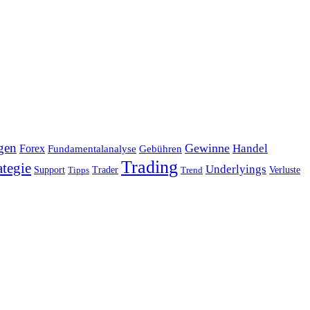
gen
Gewinne
Handel
Forex
Fundamentalanalyse
Gebühren
Trading
ategie
Underlyings
Verluste
Support
Tipps
Trader
Trend