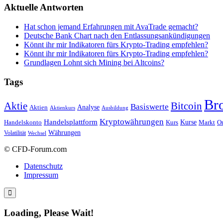
Aktuelle Antworten
Hat schon jemand Erfahrungen mit AvaTrade gemacht?
Deutsche Bank Chart nach den Entlassungsankündigungen
Könnt ihr mir Indikatoren fürs Krypto-Trading empfehlen?
Könnt ihr mir Indikatoren fürs Krypto-Trading empfehlen?
Grundlagen Lohnt sich Mining bei Altcoins?
Tags
Br
Bitcoin
Aktie
Basiswerte
Aktien
Analyse
Aktienkurs
Ausbildung
Kryptowährungen
Handelsplattform
Kurse
Handelskonto
Kurs
Or
Markt
Währungen
Volatilität
Wechsel
© CFD-Forum.com
Datenschutz
Impressum
Loading, Please Wait!