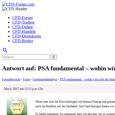
CFD-Forum
CFD-Trading
CFD-Online
CFD-Handeln
CFD-Demokonto
CFD-Broker
search
Antwort auf: PSA fundamental – wohin wir
Forenübersicht
›
Foren
›
Fundamentalanalyse
›
PSA fundamental – wohin wird sich die Akt
Mai 6, 2017 um 12:13 p.m. Uhr
Wenn man sich die Entwicklungen seit deinem Eintrag mal genauer a
auch im Hinblick auf die Opelaktie. Auf Opel bezogen hatten wir
Es bleibt spannend. So spannend, dass ich abwarte, bis es weiter