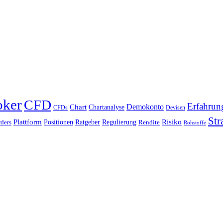
oker
CFD
Erfahrun
Chart
Demokonto
Chartanalyse
CFDs
Devisen
Str
Plattform
Risiko
Positionen
Ratgeber
Regulierung
ders
Rendite
Rohstoffe