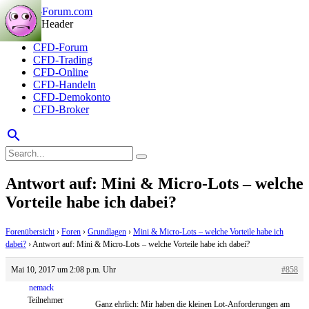
CFD-Forum
CFD-Trading
CFD-Online
CFD-Handeln
CFD-Demokonto
CFD-Broker
search
Antwort auf: Mini & Micro-Lots – welche
Vorteile habe ich dabei?
Forenübersicht
›
Foren
›
Grundlagen
›
Mini & Micro-Lots – welche Vorteile habe ich
dabei?
›
Antwort auf: Mini & Micro-Lots – welche Vorteile habe ich dabei?
Mai 10, 2017 um 2:08 p.m. Uhr
#858
nemack
Teilnehmer
Ganz ehrlich: Mir haben die kleinen Lot-Anforderungen am