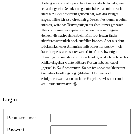
Anfang wirklich sehr geholfen. Ganz einfach deshalb, weil
ich anfangs ein Demokonto genutzt habe, das mir an sich
nicht allzu viel Spielraum geboten hat, was das Budget
angeht. Hätte ich also direkt mit größeren Positionen arbeiten
müssen, wäre das Testvergnügen ein eher kurzes gewesen.
Natürlich muss man später immer auch an die Entgelte
denken, die nachweislich beim Mini-Lot letzten Endes
überdurchschnittlich hoch ausfallen können. Aber aus dem
Blickwinkel eines Anfängers halte ich es für positiv – ich
habe übrigens auch später weiterhin oft in schwierigen
Phasen gerne mit kleinen Lots gehandelt, weil ich nicht volles
Risiko eingehen wollte. Höhere Kosten habe ich dabei
„gerne“ in Kauf genommen. So bin ich sogar mit kleinerem
Guthaben handlungsfäig geblieben. Und wenn ich
erfolgreich war, haben mich die Entgelte sowieso nur noch
am Rande interessiert. 🙂
Login
Benutzername:
Passwort: