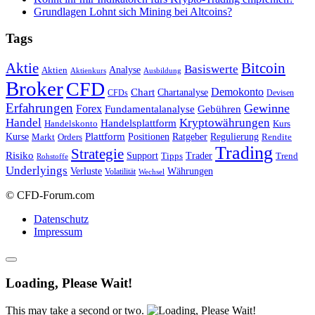
Grundlagen Lohnt sich Mining bei Altcoins?
Tags
Bitcoin
Aktie
Basiswerte
Aktien
Analyse
Aktienkurs
Ausbildung
Broker
CFD
Chart
Demokonto
Chartanalyse
CFDs
Devisen
Erfahrungen
Gewinne
Forex
Fundamentalanalyse
Gebühren
Handel
Kryptowährungen
Handelsplattform
Handelskonto
Kurs
Plattform
Kurse
Positionen
Ratgeber
Regulierung
Orders
Rendite
Markt
Trading
Strategie
Risiko
Support
Tipps
Trader
Trend
Rohstoffe
Underlyings
Verluste
Währungen
Volatilität
Wechsel
© CFD-Forum.com
Datenschutz
Impressum
Loading, Please Wait!
This may take a second or two.