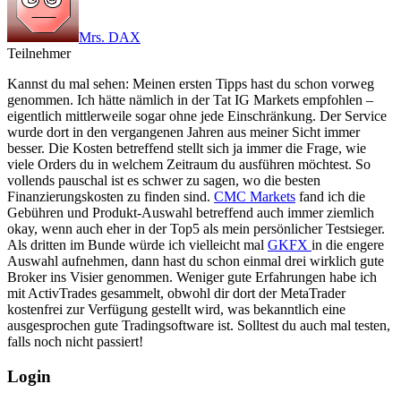
Mrs. DAX
Teilnehmer
Kannst du mal sehen: Meinen ersten Tipps hast du schon vorweg
genommen. Ich hätte nämlich in der Tat IG Markets empfohlen –
eigentlich mittlerweile sogar ohne jede Einschränkung. Der Service
wurde dort in den vergangenen Jahren aus meiner Sicht immer
besser. Die Kosten betreffend stellt sich ja immer die Frage, wie
viele Orders du in welchem Zeitraum du ausführen möchtest. So
vollends pauschal ist es schwer zu sagen, wo die besten
Finanzierungskosten zu finden sind.
CMC Markets
fand ich die
Gebühren und Produkt-Auswahl betreffend auch immer ziemlich
okay, wenn auch eher in der Top5 als mein persönlicher Testsieger.
Als dritten im Bunde würde ich vielleicht mal
GKFX
in die engere
Auswahl aufnehmen, dann hast du schon einmal drei wirklich gute
Broker ins Visier genommen. Weniger gute Erfahrungen habe ich
mit ActivTrades gesammelt, obwohl dir dort der MetaTrader
kostenfrei zur Verfügung gestellt wird, was bekanntlich eine
ausgesprochen gute Tradingsoftware ist. Solltest du auch mal testen,
falls noch nicht passiert!
Login