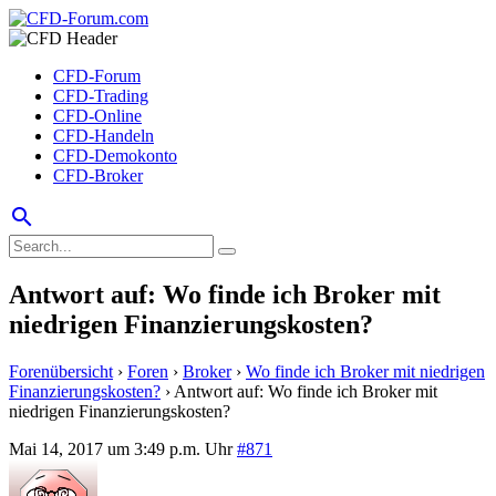
CFD-Forum
CFD-Trading
CFD-Online
CFD-Handeln
CFD-Demokonto
CFD-Broker
search
Antwort auf: Wo finde ich Broker mit
niedrigen Finanzierungskosten?
Forenübersicht
›
Foren
›
Broker
›
Wo finde ich Broker mit niedrigen
Finanzierungskosten?
›
Antwort auf: Wo finde ich Broker mit
niedrigen Finanzierungskosten?
Mai 14, 2017 um 3:49 p.m. Uhr
#871