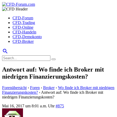
CFD-Forum
CFD-Trading
CFD-Online
CFD-Handeln
CFD-Demokonto
CFD-Broker
search
Antwort auf: Wo finde ich Broker mit
niedrigen Finanzierungskosten?
Forenübersicht
›
Foren
›
Broker
›
Wo finde ich Broker mit niedrigen
Finanzierungskosten?
›
Antwort auf: Wo finde ich Broker mit
niedrigen Finanzierungskosten?
Mai 16, 2017 um 8:01 a.m. Uhr
#875