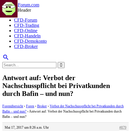
CFD-Forum
CFD-Trading
CFD-Online
CFD-Handeln
CFD-Demokonto
CFD-Broker
search
Antwort auf: Verbot der
Nachschusspflicht bei Privatkunden
durch Bafin – und nun?
Forenübersicht
›
Foren
›
Broker
›
Verbot der Nachschusspflicht bei Privatkunden durch
Bafin – und nun?
›
Antwort auf: Verbot der Nachschusspflicht bei Privatkunden durch
Bafin – und nun?
Mai 17, 2017 um 8:26 a.m. Uhr
#879