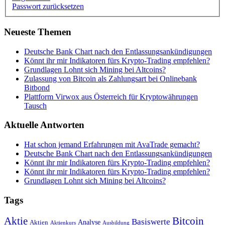
Passwort zurücksetzen
Neueste Themen
Deutsche Bank Chart nach den Entlassungsankündigungen
Könnt ihr mir Indikatoren fürs Krypto-Trading empfehlen?
Grundlagen Lohnt sich Mining bei Altcoins?
Zulassung von Bitcoin als Zahlungsart bei Onlinebank
Bitbond
Plattform Virwox aus Österreich für Kryptowährungen
Tausch
Aktuelle Antworten
Hat schon jemand Erfahrungen mit AvaTrade gemacht?
Deutsche Bank Chart nach den Entlassungsankündigungen
Könnt ihr mir Indikatoren fürs Krypto-Trading empfehlen?
Könnt ihr mir Indikatoren fürs Krypto-Trading empfehlen?
Grundlagen Lohnt sich Mining bei Altcoins?
Tags
Bitcoin
Aktie
Basiswerte
Aktien
Analyse
Aktienkurs
Ausbildung