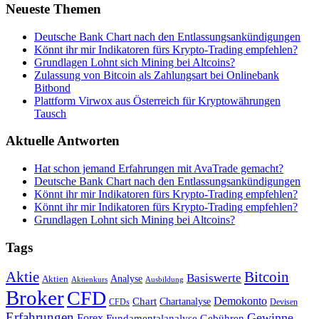
Neueste Themen
Deutsche Bank Chart nach den Entlassungsankündigungen
Könnt ihr mir Indikatoren fürs Krypto-Trading empfehlen?
Grundlagen Lohnt sich Mining bei Altcoins?
Zulassung von Bitcoin als Zahlungsart bei Onlinebank
Bitbond
Plattform Virwox aus Österreich für Kryptowährungen
Tausch
Aktuelle Antworten
Hat schon jemand Erfahrungen mit AvaTrade gemacht?
Deutsche Bank Chart nach den Entlassungsankündigungen
Könnt ihr mir Indikatoren fürs Krypto-Trading empfehlen?
Könnt ihr mir Indikatoren fürs Krypto-Trading empfehlen?
Grundlagen Lohnt sich Mining bei Altcoins?
Tags
Bitcoin
Aktie
Basiswerte
Aktien
Analyse
Aktienkurs
Ausbildung
Broker
CFD
Chart
Demokonto
Chartanalyse
CFDs
Devisen
Erfahrungen
Gewinne
Forex
Fundamentalanalyse
Gebühren