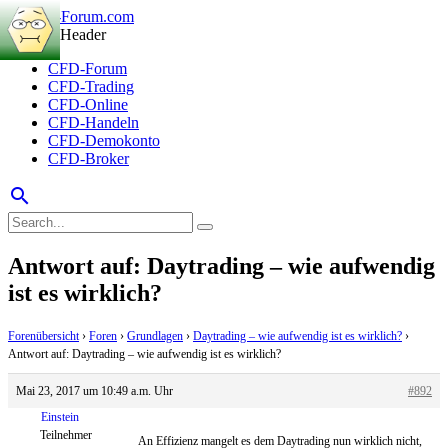
CFD-Forum
CFD-Trading
CFD-Online
CFD-Handeln
CFD-Demokonto
CFD-Broker
search
Antwort auf: Daytrading – wie aufwendig
ist es wirklich?
Forenübersicht
›
Foren
›
Grundlagen
›
Daytrading – wie aufwendig ist es wirklich?
›
Antwort auf: Daytrading – wie aufwendig ist es wirklich?
Mai 23, 2017 um 10:49 a.m. Uhr
#892
Einstein
Teilnehmer
An Effizienz mangelt es dem Daytrading nun wirklich nicht,